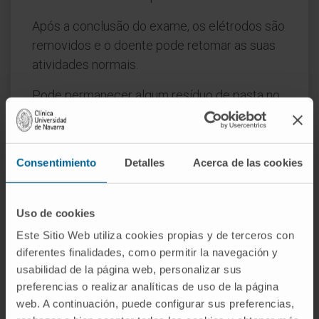
Após a conclusão do exame, os elétrodos são
removidos e o doente pode retomar as suas
atividades normais.
Pode permanecer algum resíduo de pasta no
cabelo ou marcas na pele devido à pressão
dos elétrodos. Ambos os efeitos são mínimos
e resolvem-se em poucos minutos ao pentear
Consentimiento
Detalles
Acerca de las cookies
o cabelo e completamente após a lavagem.
Em algumas situações, pode ser necessário
Uso de cookies
realizar o EEG após uma noite de sono
Este Sitio Web utiliza cookies propias y de terceros con
reduzido, o que pode ser solicitado pelo
diferentes finalidades, como permitir la navegación y
médico quando se procuram determinadas
usabilidad de la página web, personalizar sus
anomalias que são desencadeadas pela
preferencias o realizar analíticas de uso de la página
privação de sono.
web. A continuación, puede configurar sus preferencias,