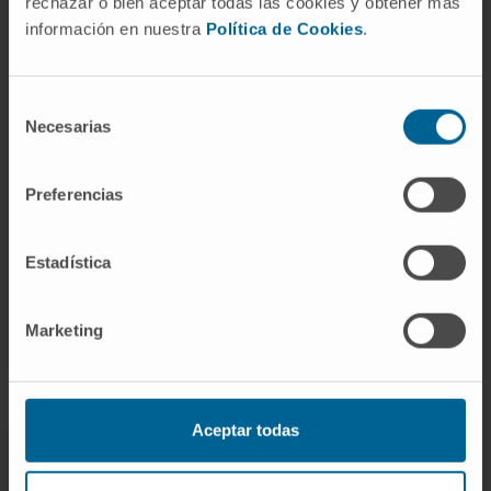
rechazar o bien aceptar todas las cookies y obtener más
O eletroencefalograma tem, habitualmente,
información en nuestra
Política de Cookies
.
uma duração de cerca de 15 a 25 minutos.
Apenas não pode ser realizado em doentes
Selección
com alergia aos materiais colocados em
Necesarias
de
contacto com o couro cabeludo (pasta
consentimiento
condutora, metal dos elétrodos, plástico ou
Preferencias
borracha do gorro), situação que é muito rara.
Estadística
SOLICITE MAIS INFORMAÇÕES SOBRE ESTES EXAMES
Marketing
Aceptar todas
O Serviço de Neurofisiologia