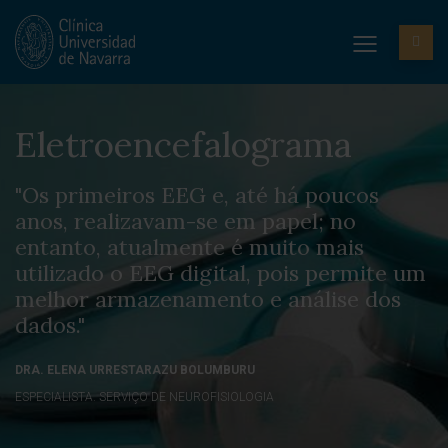
Eletroencefalograma
"Os primeiros EEG e, até há poucos
anos, realizavam-se em papel; no
entanto, atualmente é muito mais
utilizado o EEG digital, pois permite um
melhor armazenamento e análise dos
dados."
DRA. ELENA URRESTARAZU BOLUMBURU
ESPECIALISTA. SERVIÇO DE NEUROFISIOLOGIA