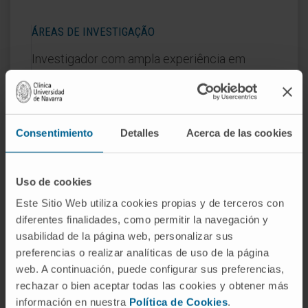
ÁREAS DE INVESTIGAÇÃO
Investigador com ampla experiência em
Pneumologia, cuidados intensivos e
endoscopia respiratória.
Investigador em terapias endoscópicas do
Consentimiento
Detalles
Acerca de las cookies
enfisema pulmonar e deteção precoce do
cancro do pulmão e coordenador de projetos
relacionados com a interseção do cancro do
Uso de cookies
pulmão, a doença pulmonar obstrutiva crónica
Este Sitio Web utiliza cookies propias y de terceros con
e as apneias do sono.
diferentes finalidades, como permitir la navegación y
usabilidad de la página web, personalizar sus
Coordenador do plano estratégico de
preferencias o realizar analíticas de uso de la página
investigação em cancro do pulmão do CIBER
web. A continuación, puede configurar sus preferencias,
de doenças respiratórias para o triénio 2016-
rechazar o bien aceptar todas las cookies y obtener más
información en nuestra
Política de Cookies
.
2018.