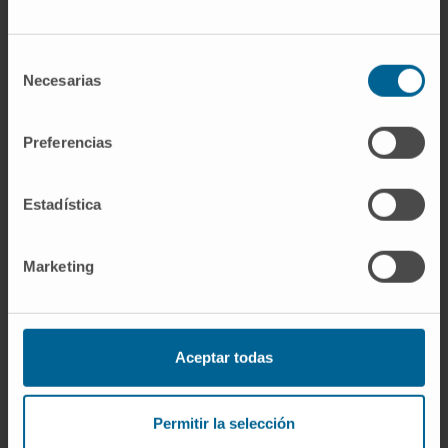
Selección
ÁREAS DE INTERESSE
Necesarias
de
consentimiento
Diagnóstico do
cancro do pulmão
Técnicas broncoscópicas avançadas, incluindo
Preferencias
a navegação eletromagnética e a
ecobroncoscopia.
Estadística
Marketing
Atividade
Aceptar todas
No ensino
Professor clínico associado e colaborador.
Permitir la selección
Tutor de residentes. Departamento de