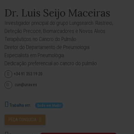
Dr. Luis Seijo Maceiras
Investigador principal do grupo Lungsearch: Rastreio,
Deteção Precoce, Biomarcadores e Novos Alvos
Terapêuticos no Cancro do Pulmão.
Diretor do Departamento de Pneumologia.
Especialista em Pneumologia.
Dedicação preferencial ao cancro do pulmão
+34 91 353 19 20
cun@unav.es
Trabalha em:
Sede em Madri
PEÇA CONSULTA