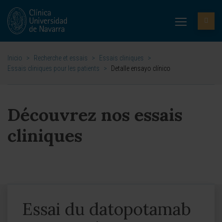
Inicio
>
Recherche et essais
>
Essais cliniques
>
Essais cliniques pour les patients
>
Detalle ensayo clínico
Découvrez nos essais
cliniques
Essai du datopotamab