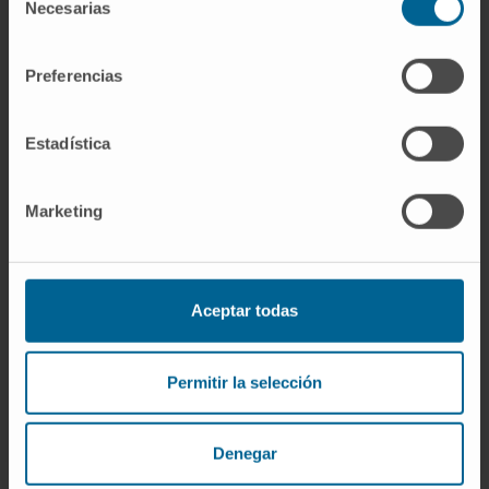
Necesarias
de
consentimiento
Preferencias
Souhaitez-vous participer à cet
Estadística
essai ?
Demandez un rendez-vous pour que nos
Marketing
spécialistes évaluent si vous remplissez les
conditions pour participer à cet essai clinique
Aceptar todas
JE SOUHAITE DEMANDER UN RENDEZ-VOUS
Permitir la selección
Denegar