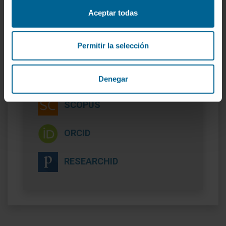
Aceptar todas
Permitir la selección
Denegar
Plus d’informations
SCOPUS
ORCID
RESEARCHID