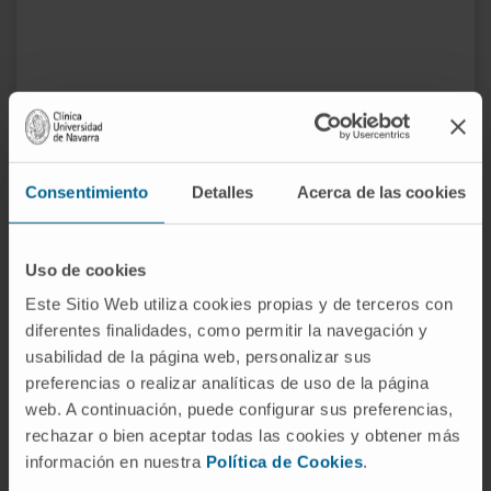
Activité
En enseignement
Consentimiento
Detalles
Acerca de las cookies
Professeure collaboratrice de travaux
pratiques de la matière de médecine
Uso de cookies
nucléaire. Facultad de Medicina, Universidad
Este Sitio Web utiliza cookies propias y de terceros con
Complutense de Madrid.
diferentes finalidades, como permitir la navegación y
En recherche
usabilidad de la página web, personalizar sus
Elle a participé à plus de 10 communications
preferencias o realizar analíticas de uso de la página
orales et posters dans des congrès nationaux
web. A continuación, puede configurar sus preferencias,
et internationaux et a collaboré à un article
rechazar o bien aceptar todas las cookies y obtener más
dans une revue scientifique en lien avec sa
información en nuestra
Política de Cookies
.
spécialité.