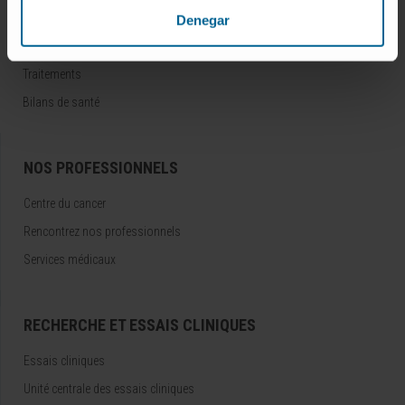
Maladies
Denegar
Examens diagnostiques
Traitements
Bilans de santé
NOS PROFESSIONNELS
Centre du cancer
Rencontrez nos professionnels
Services médicaux
RECHERCHE ET ESSAIS CLINIQUES
Essais cliniques
Unité centrale des essais cliniques