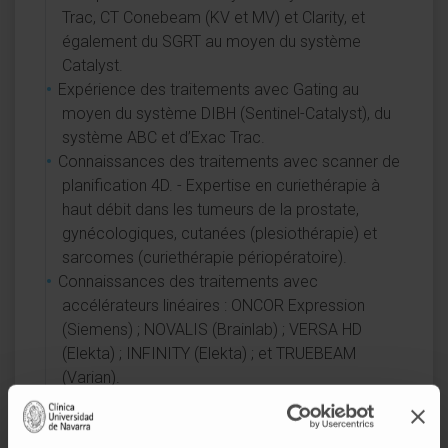
Trac, CT Conebeam (KV et MV) et Clarity, et
également du SGRT au moyen du système
Catalyst.
Expérience des traitements avec Gating au
moyen du système DIBH (Sentinel-Catalyst), du
système ABC et d’Exac Trac.
Connaissances des traitements avec scanner de
planification 4D. - Expertise en curiethérapie à
haut débit dans les tumeurs de la prostate,
gynécologiques, cutanées (plesiothérapie) et
sarcomes (curiethérapie périopératoire).
Connaissances des traitements avec
accélérateurs linéaires : ONCOR Expression
(Siemens) ; NOVALIS (Brainlab) ; VERSA HD
(Elekta) ; INFINITY (Elekta) ; et TRUEBEAM
(Varian).
Pratique des systèmes de planification iPlan Net
(BrainLAB), RayStation (RaySearch) et Eclipse