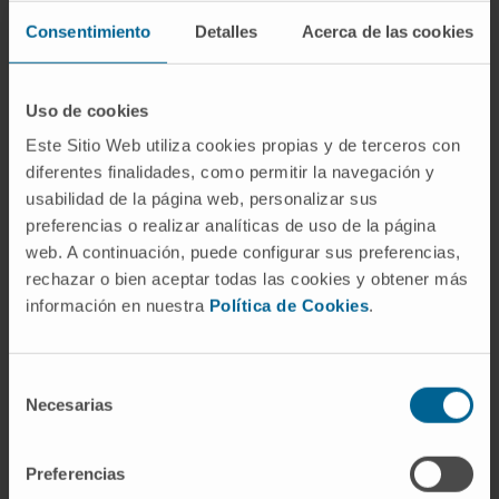
(Varian), ainsi que des systèmes
d’enregistrement et de vérification Mosaiq et
Consentimiento
Detalles
Acerca de las cookies
Aria.
Uso de cookies
Este Sitio Web utiliza cookies propias y de terceros con
diferentes finalidades, como permitir la navegación y
usabilidad de la página web, personalizar sus
preferencias o realizar analíticas de uso de la página
Activité
web. A continuación, puede configurar sus preferencias,
rechazar o bien aceptar todas las cookies y obtener más
En enseignement
información en nuestra
Política de Cookies
.
Collaboration à la formation pédagogique
pendant les stages hospitaliers des
étudiants de 3e et 6e année de médecine
Selección
Necesarias
de l’Universidad CEU San Pablo, aux cours
de
consentimiento
2018-2019 et 2019-2020, à l’Hospital
Universitario HM Sanchinarro.
Preferencias
Participation à la formation pédagogique