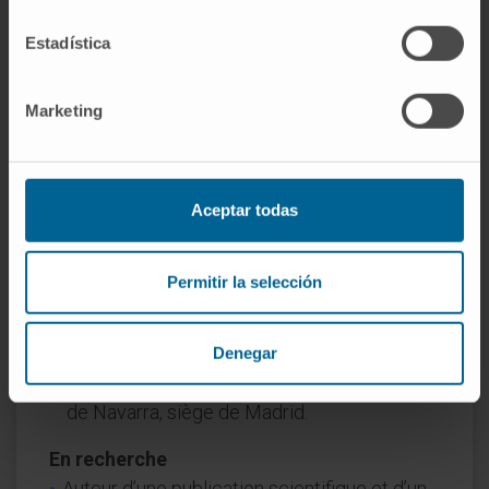
pendant les stages hospitaliers des
Estadística
médecins internes résidents qui
complétaient leur formation à l’Hospital
Marketing
Universitario HM Sanchinarro au moyen
d’une rotation externe, de 2018 à 2020.
Formation pédagogique pendant les stages
hospitaliers des étudiants de 3e année de
Aceptar todas
médecine de l’UPV/EHU, au cours
2020/2021, à la Clínica Universitaria IMQ
Permitir la selección
Zorrotzaurre.
Responsable des résidents et des stagiaires
externes au Service d’Oncologie
Denegar
Radiothérapique de la Clínica Universidad
de Navarra, siège de Madrid.
En recherche
Auteur d’une publication scientifique et d’un