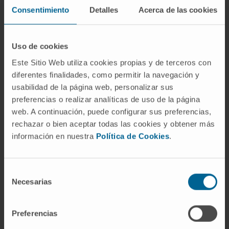
Étude du diagnostic et du traitement de :
Consentimiento
Detalles
Acerca de las cookies
Myélomes
Syndromes myéloprolifératifs chroniques
Uso de cookies
Leucémies
Este Sitio Web utiliza cookies propias y de terceros con
Il développe un programme de recherche et
diferentes finalidades, como permitir la navegación y
usabilidad de la página web, personalizar sus
d’application clinique en thérapie cellulaire
preferencias o realizar analíticas de uso de la página
avec des cellules souches adultes, en
web. A continuación, puede configurar sus preferencias,
impulsant plusieurs axes de recherche
rechazar o bien aceptar todas las cookies y obtener más
centrés principalement sur l’utilisation de
información en nuestra
Política de Cookies
.
cellules souches pour le traitement de
maladies cardiovasculaires, ostéo-articulaires
et d’origine immune. Parallèlement, il maintient
Selección
Necesarias
de
et développe une ligne de recherche sur les
consentimiento
mécanismes de contrôle épigénétique, tant
dans les néoplasies hématologiques que dans
Preferencias
les cellules souches saines, visant à étudier le