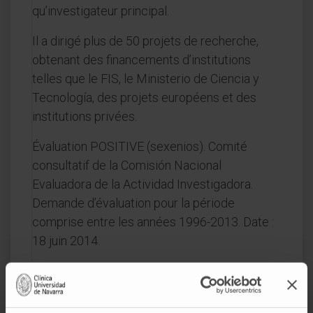
qu’investigateur principal.
Il a dirigé plus de 50 projets de recherche,
obtenant des financements d’institutions
telles que le FIS, le Ministerio de Ciencia y
Tecnología, des projets européens et des
institutions privées.
Évaluation POSITIVE (sexenios). Comité
consultatif de la Comisión Nacional
Evaluadora de la Actividad Investigadora.
Demande d’évaluation pour la période
comprise entre les années 1996-2013. Date :
18 juin 2014.
DOMAINES D'INTÉRÊT