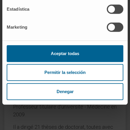
rôle de ces mécanismes dans la régulation de
Estadística
l’autorénovation et de la différenciation.
Marketing
Aceptar todas
Activité
Permitir la selección
En enseignement
Accrédité Professeur contractuel docteur et
Professeur d’université privée à l’Universidad
Denegar
de Navarra par l’ANECA en 2007, et
Professeur titulaire d’université - Médecine en
2009.
Il a dirigé 21 thèses de doctorat, toutes avec