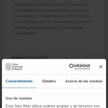
laboratorio a la clínica. Parte 2: Ejercicio en
meduloblastoma (ensayo clínico durante el
tratamiento con radioterapia) » (2019-2021).
Il a réalisé plus de 10 essais cliniques comme
investigateur principal et 5 comme sous-
investigateur.
DOMAINES D'INTÉRÊT
Nouvelles approches dans le diagnostic et le
traitement des gliomes de bas grade chez les
enfants et les adolescents.
Consentimiento
Detalles
Acerca de las cookies
Gliomes de haut grade secondaires à la
radiothérapie.
Gliomes dans la neurofibromatose de type I.
Uso de cookies
Tumeurs cérébrales chez les adolescents.
Este Sitio Web utiliza cookies propias y de terceros con
Cancer chez les adolescents.