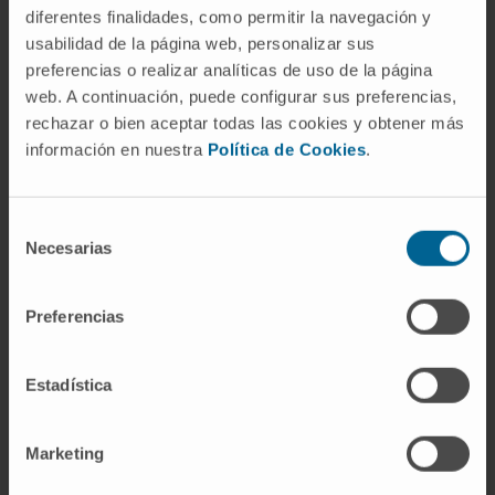
diferentes finalidades, como permitir la navegación y
Leucémie lymphoblastique aiguë chez le
usabilidad de la página web, personalizar sus
nourrisson et chez le patient avec
syndrome de
preferencias o realizar analíticas de uso de la página
Down
.
web. A continuación, puede configurar sus preferencias,
Exercice physique et cancer pédiatrique.
rechazar o bien aceptar todas las cookies y obtener más
información en nuestra
Política de Cookies
.
Selección
Necesarias
de
Activité
consentimiento
Preferencias
En enseignement
Collaborateur clinique enseignant au
Estadística
Departamento de Pediatría de la
Universidad Autónoma de Madrid depuis
2007.
Marketing
Professeur de différents cours de doctorat