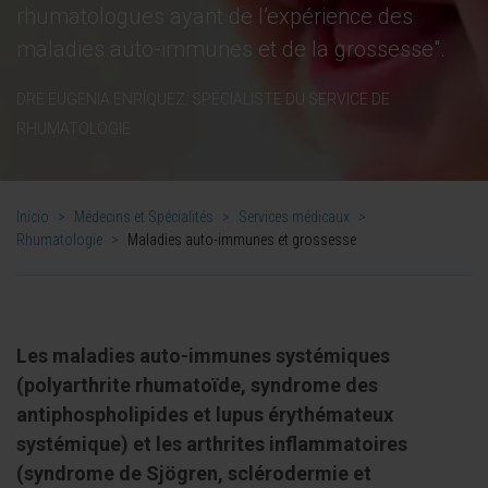
rhumatologues ayant de l’expérience des
maladies auto-immunes et de la grossesse".
DRE EUGENIA ENRÍQUEZ. SPÉCIALISTE DU SERVICE DE
RHUMATOLOGIE
Inicio
>
Médecins et Spécialités
>
Services médicaux
>
Rhumatologie
>
Maladies auto-immunes et grossesse
Les maladies auto-immunes systémiques
(polyarthrite rhumatoïde, syndrome des
antiphospholipides et lupus érythémateux
systémique) et les arthrites inflammatoires
(syndrome de Sjögren, sclérodermie et