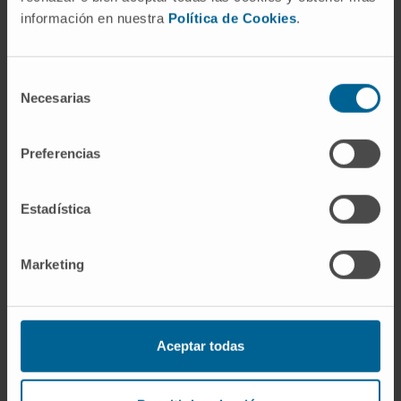
información en nuestra
Política de Cookies
.
Selección
Necesarias
de
Suivi de
consentimiento
la sage-femme
Preferencias
Pendant le post-partum et la période d’allaitement, nous
assurons un suivi, nous conseillons et nous prenons soin de
Estadística
la mère et de l’enfant durant les premiers jours, afin que tout
se déroule de la meilleure manière possible.
Marketing
Aceptar todas