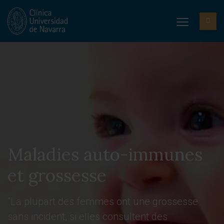
Maladies auto-immunes
et grossesse
"La plupart des femmes ont une grossesse
sans incident, si elles consultent des