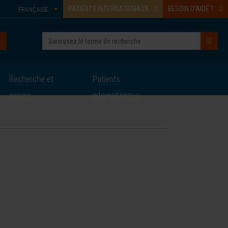
PATIENTS INTERNATIONAUX
BESOIN D’AIDE ?
FRANÇAISE
Recherche et
Patients
essais
internationaux