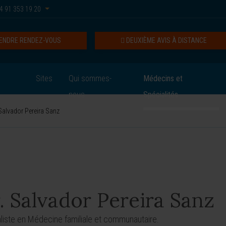
4 91 353 19 20
ENDRE RENDEZ-VOUS
DEUXIÈME AVIS À DISTANCE
Sites
Qui sommes-
Médecins et
nous
Spécialités
Salvador Pereira Sanz
. Salvador Pereira Sanz
liste en Médecine familiale et communautaire.