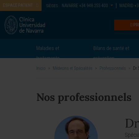
ESPACE PATIENT
NAVARRE
+34 948 255 400
MADRID
+3
SIÈGES :
PR
Maladies et
Bilans de santé et
traitements
prévention
Inicio
>
Médecins et Spécialités
>
Professionnels
>
Dr 
Nos professionnels
Dr
Spécia