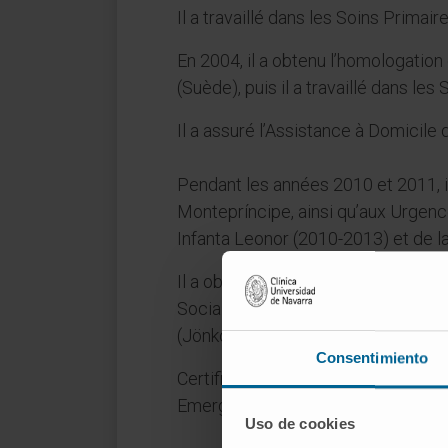
Il a travaillé dans les Soins Prima
En 2004, il a obtenu l’homologatio
(Suède), puis il a travaillé dans le
Il a assuré l’Assistance à Domici
Pendant les années 2010 et 2011, i
Montepríncipe, ainsi qu’aux Urgence
Infanta Leonor (2010-2013) et de l
Il a obtenu l’homologation de la sp
Socialstyrelsen, Suède (2014), et a
(Jönköping landstinget) de septe
Consentimiento
Certificat de Médecine d’Urgence
Emergencias) en 2019.
Uso de cookies