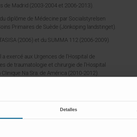
ires de Madrid (2003-2004 et 2006-2013).
n du diplôme de Médecine par Socialstyrelsen
s Soins Primaires de Suède (Jönköping landstinget).
le d’ASISA (2006) et du SUMMA 112 (2006-2009).
l a exercé aux Urgences de l’Hospital de
s de traumatologie et chirurgie de l’Hospital
a Clinique Na Sra. de América (2010-2012).
écialité de Médecine de Famille par
 travaillé dans les Soins Primaires de Suède
mbre 2013 à décembre 2017.
Detalles
 de la SEMES (Sociedad Española de Medicina de