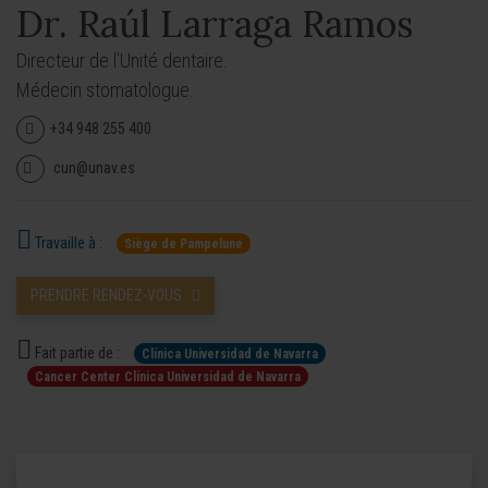
Dr. Raúl Larraga Ramos
Directeur de l’Unité dentaire.
Médecin stomatologue.
+34 948 255 400
cun@unav.es
Travaille à :
Siège de Pampelune
PRENDRE RENDEZ-VOUS
Fait partie de :
Clínica Universidad de Navarra
Cancer Center Clínica Universidad de Navarra