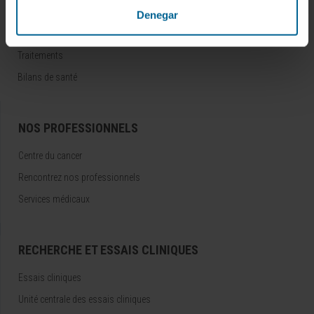
Maladies
Denegar
Examens diagnostiques
Traitements
Bilans de santé
NOS PROFESSIONNELS
Centre du cancer
Rencontrez nos professionnels
Services médicaux
RECHERCHE ET ESSAIS CLINIQUES
Essais cliniques
Unité centrale des essais cliniques