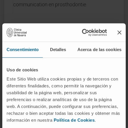
communication en prosthodontie.
DOMAINES D'INTÉRÊT
Spécialiste en réhabilitation orale.
Consentimiento
Detalles
Acerca de las cookies
Uso de cookies
Este Sitio Web utiliza cookies propias y de terceros con
Activité
diferentes finalidades, como permitir la navegación y
usabilidad de la página web, personalizar sus
En enseignement
preferencias o realizar analíticas de uso de la página
Collaborateur dans la formation des résidents
web. A continuación, puede configurar sus preferencias,
rechazar o bien aceptar todas las cookies y obtener más
du département. Formation de médecins
información en nuestra
Política de Cookies
.
collaborateurs.