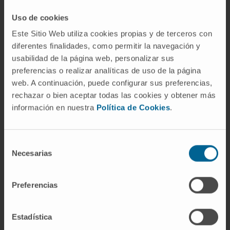
Activité
Uso de cookies
Este Sitio Web utiliza cookies propias y de terceros con
En enseignement
diferentes finalidades, como permitir la navegación y
Collaborateur enseignant dans des ateliers
usabilidad de la página web, personalizar sus
preferencias o realizar analíticas de uso de la página
d’exploration gynécologique et d’assistance
web. A continuación, puede configurar sus preferencias,
à l’accouchement au Centre de simulation
rechazar o bien aceptar todas las cookies y obtener más
de la Facultad de Medicina de l’Universidad
información en nuestra
Política de Cookies
.
de Navarra (2022, 2023, 2024).
Collaborateur enseignant au JOICE
(Jornadas de Cirugía para Estudiantes,
Selección
Necesarias
Universidad de Navarra), 2022 et 2024.
de
consentimiento
En recherche
Preferencias
Auteur de 2 publications scientifiques.
A présenté de nombreuses communications
Estadística
orales et écrites dans des congrès