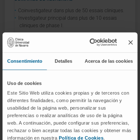
Coinvestigateur dans plus de 50 essais cliniques.
Investigateur principal dans plus de 10 essais
cliniques de phase I.
Consentimiento
Detalles
Acerca de las cookies
Activité
Uso de cookies
En enseignement
Este Sitio Web utiliza cookies propias y de terceros con
Professeur assistant :
diferentes finalidades, como permitir la navegación y
usabilidad de la página web, personalizar sus
2012-2015 : cours d’oncologie médicale.
preferencias o realizar analíticas de uso de la página
Faculté de médecine. Universidad de
web. A continuación, puede configurar sus preferencias,
Salamanca.
rechazar o bien aceptar todas las cookies y obtener más
2018-2020 : Master en recherche
información en nuestra
Política de Cookies
.