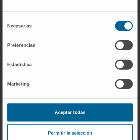
biomédicale translationnelle. Universidad
Autónoma de Barcelona.
Selección
2021 : titre d’expert en oncologie de
Necesarias
de
précision. UFV Madrid.
consentimiento
En recherche
Preferencias
Coauteur de plus de 30 publications
scientifiques dans des revues nationales et
Estadística
internationales.
Coauteur de plus de 50 communications
Marketing
dans des congrès internationaux.
Relecteur clinique pour les revues suivantes
: JCO Precision Oncology, British Journal of
Cancer, Therapeutic Advances in Medical
Aceptar todas
Oncology, Frontiers in Oncology, Frontiers in
Cell and Developmental Biology, BMC
Permitir la selección
Cancer, Future Oncology, EClinicalMedicine