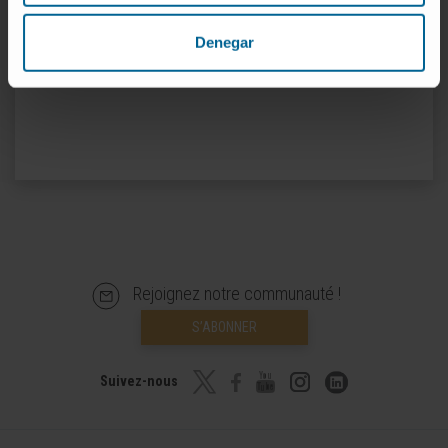
et OncoTargets and Therapy.
Denegar
Rejoignez notre communauté !
S’ABONNER
Suivez-nous