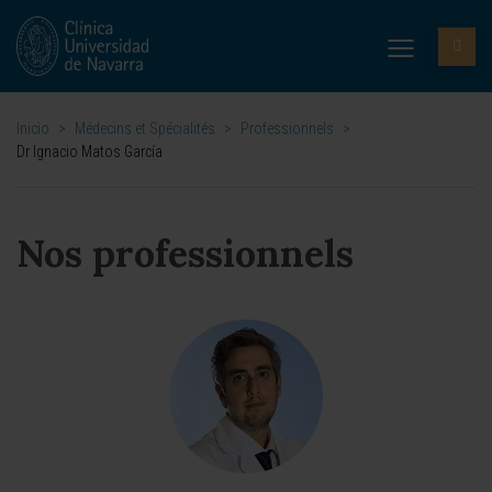
Inicio
>
Médecins et Spécialités
>
Professionnels
>
Dr Ignacio Matos García
Nos professionnels