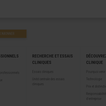
S’ABONNER
SSIONNELS
RECHERCHE ET ESSAIS
DÉCOUVRE
CLINIQUES
CLINIQUE
Essais cliniques
Pourquoi venir
professionnels
Unité centrale des essais
Technologie
ux
cliniques
Prix et distinct
Responsabilité
d'entreprise