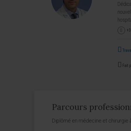
Dédica
nouvel
hospita
+3
Travai
Fait p
Parcours profession
Diplômé en médecine et chirurgie à