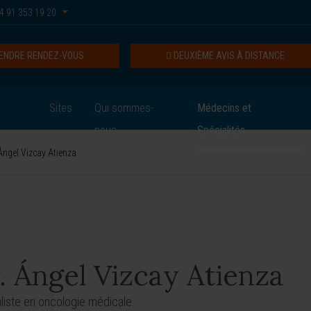
4 91 353 19 20
ENDRE RENDEZ-VOUS
DEUXIÈME AVIS À DISTANCE
Sites
Qui sommes-
Médecins et
nous
Spécialités
Ángel Vizcay Atienza
. Ángel Vizcay Atienza
liste en oncologie médicale.