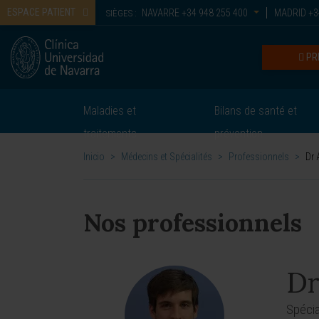
ESPACE PATIENT
NAVARRE
+34 948 255 400
MADRID
+3
SIÈGES :
PR
Maladies et
Bilans de santé et
traitements
prévention
Inicio
>
Médecins et Spécialités
>
Professionnels
>
Dr 
Nos professionnels
Dr
Spécia