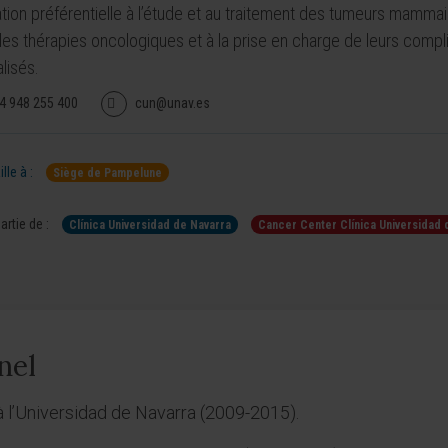
tion préférentielle à l’étude et au traitement des tumeurs mammaire
les thérapies oncologiques et à la prise en charge de leurs compl
lisés.
4 948 255 400
cun@unav.es
lle à :
Siège de Pampelune
artie de :
Clínica Universidad de Navarra
Cancer Center Clínica Universidad 
nel
 l’Universidad de Navarra (2009-2015).