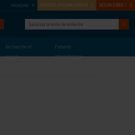
PATIENTS INTERNATIONAUX
BESOIN D’AIDE ?
FRANÇAISE
Recherche et
Patients
essais
internationaux