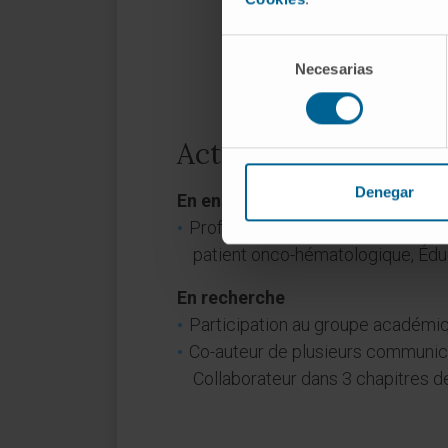
Selección
Necesarias
de
consentimiento
Activité
Denegar
En enseignement
Professeur clinique associé à l’U
patient onco-hématologique, Éduca
En recherche
Participation au groupe académi
Co-auteur de plusieurs communica
Collaborateur dans 3 chapitres de