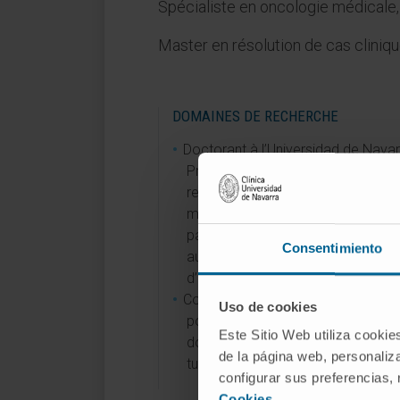
Spécialiste en oncologie médicale,
Master en résolution de cas cliniq
DOMAINES DE RECHERCHE
Doctorant à l’Universidad de Navar
Prédiction du risque individuel de
rechute après la résection de
métastases hépatiques chez des
patients atteints d’un cancer color
Consentimiento
au moyen de l’application d’algor
d’intelligence artificielle ».
Collaboration à l’inclusion de patie
Uso de cookies
pour des essais cliniques dans le
Este Sitio Web utiliza cookie
domaine du cancer du sein et des
de la página web, personaliza
tumeurs gynécologiques.
configurar sus preferencias,
Cookies
.