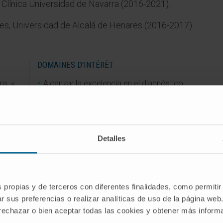
 Clínica Universidad de Navarra (2016-2021).
ues, Universidad de Alcalá de Henares (2016-2017).
DOMAINES D'INTÉRÊT
ra. «
Alcanzar la excelencia en el diagnóstico
y tratamiento de tumores de mama y
ginecológicos mediante el desarrollo de
nuevos abordajes terapéuticos
ectal
multidisciplinares y tratamientos
Detalles
ithmes
farmacológicos.
Manejo y desarrollo de nuevas terapias
nts
y tratamiento de las complicaciones
asociadas en los pacientes
s propias y de terceros con diferentes finalidades, como permitir
oncológicos hospitalizados.
r sus preferencias o realizar analíticas de uso de la página web
 rechazar o bien aceptar todas las cookies y obtener más infor