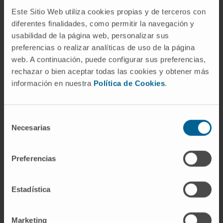
Activité
Este Sitio Web utiliza cookies propias y de terceros con
diferentes finalidades, como permitir la navegación y
En recherche
usabilidad de la página web, personalizar sus
preferencias o realizar analíticas de uso de la página
Plus de 20 articles publiés dans des revues
web. A continuación, puede configurar sus preferencias,
scientifiques nationales et internationales.
rechazar o bien aceptar todas las cookies y obtener más
Coautrice de plus de 10 chapitres de livres
información en nuestra
Política de Cookies
.
dans sa spécialité.
Selección
Necesarias
de
consentimiento
Preferencias
Estadística
Plus d’informations
SCOPUS
Marketing