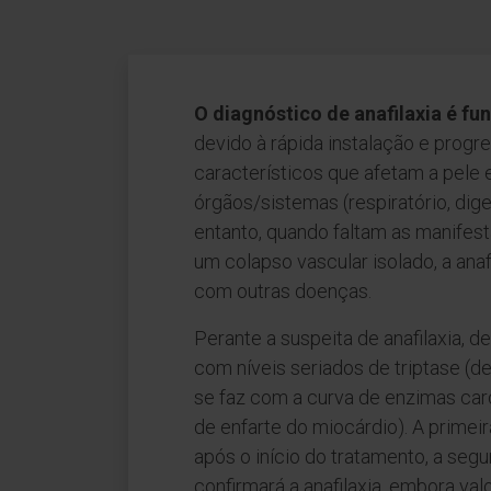
O diagnóstico de anafilaxia é f
devido à rápida instalação e prog
característicos que afetam a pele
órgãos/sistemas (respiratório, dige
entanto, quando faltam as manifes
um colapso vascular isolado, a anaf
com outras doenças.
Perante a suspeita de anafilaxia, d
com níveis seriados de triptase (
se faz com a curva de enzimas car
de enfarte do miocárdio). A primei
após o início do tratamento, a seg
confirmará a anafilaxia, embora va