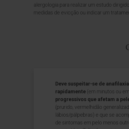
alergologia para realizar um estudo dirigido
medidas de evicção ou indicar um tratamen
Deve suspeitar-se de anafilax
rapidamente
(em minutos ou em
progressivos que afetam a pel
(prurido, vermelhidão generalizad
lábios/pálpebras) e que se aco
de sintomas em pelo menos outr