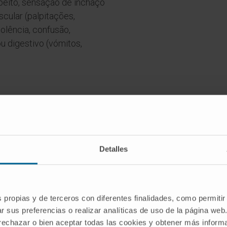
no peito, sensação de inchaço
scular (palpitações,
nolência, confusão,
u digestivo (vómitos,
Detalles
Tem algum destes sintomas?
Pode ter sofrido um choque anafilático
s propias y de terceros con diferentes finalidades, como permitir
r sus preferencias o realizar analíticas de uso de la página web
SOLICITE UMA CONSULTA COM OS NOSSOS ESPECIALISTAS
 rechazar o bien aceptar todas las cookies y obtener más infor