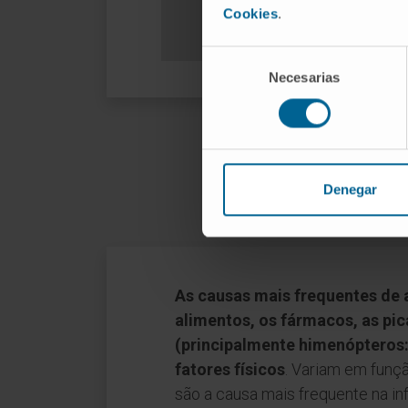
Cookies
.
Selección
Necesarias
de
consentimiento
Denegar
As causas mais frequentes de a
alimentos, os fármacos, as pic
(principalmente himenópteros:
fatores físicos
. Variam em funçã
são a causa mais frequente na in