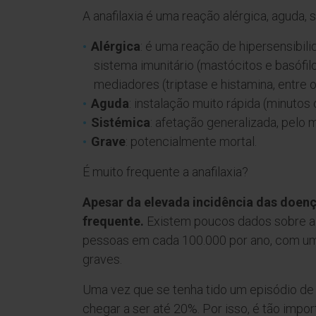
A anafilaxia é uma reação alérgica, aguda, 
Alérgica
: é uma reação de hipersensibilid
sistema imunitário (mastócitos e basófil
mediadores (triptase e histamina, entre 
Aguda
: instalação muito rápida (minutos
Sistémica
: afetação generalizada, pelo
Grave
: potencialmente mortal.
É muito frequente a anafilaxia?
Apesar da elevada incidência das doenç
frequente.
Existem poucos dados sobre a s
pessoas em cada 100.000 por ano, com uma
graves.
Uma vez que se tenha tido um episódio de a
chegar a ser até 20%. Por isso, é tão impo