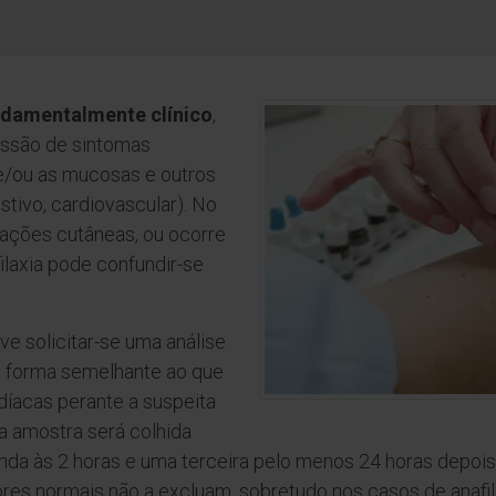
undamentalmente clínico
,
ressão de sintomas
 e/ou as mucosas e outros
stivo, cardiovascular). No
tações cutâneas, ou ocorre
ilaxia pode confundir-se
eve solicitar-se uma análise
de forma semelhante ao que
díacas perante a suspeita
ra amostra será colhida
unda às 2 horas e uma terceira pelo menos 24 horas depois
lores normais não a excluam, sobretudo nos casos de anafil