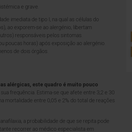
sistémica e grave.
ade imediata de tipo I, na qual as células do
os), ao exporem-se ao alergénio, libertam
outros) responsáveis pelos sintomas.
 ou poucas horas) após exposição ao alergénio.
 menos de dois órgãos.
as alérgicas, este quadro é muito pouco
ua frequência. Estima-se que afete entre 3,2 e 30
 mortalidade entre 0,05 e 2% do total de reações
nafilaxia, a probabilidade de que se repita pode
rtante recorrer ao médico especialista em