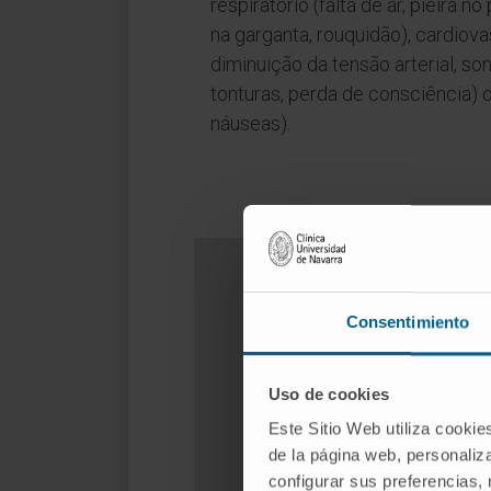
respiratório (falta de ar, pieira 
na garganta, rouquidão), cardiova
diminuição da tensão arterial, so
tonturas, perda de consciência) o
náuseas).
Consentimiento
Uso de cookies
Este Sitio Web utiliza cookie
de la página web, personaliza
configurar sus preferencias,