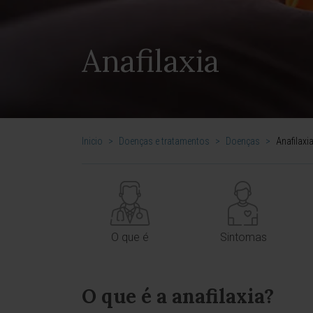
Anafilaxia
Inicio
>
Doenças e tratamentos
>
Doenças
>
Anafilaxi
O que é
Sintomas
O que é a anafilaxia?