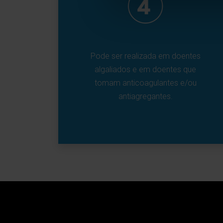
Pode ser realizada em doentes
algaliados e em doentes que
tomam anticoagulantes e/ou
antiagregantes.