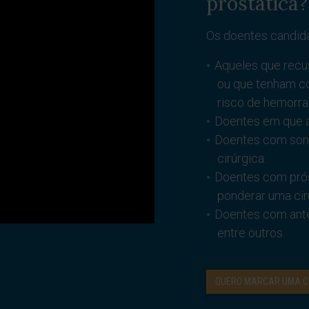
prostática?
Os doentes candida
Aqueles que recu
ou que tenham co
risco de hemorrag
Doentes em que a 
Doentes com sond
cirúrgica.
Doentes com prós
ponderar uma ciru
Doentes com ante
entre outros.
QUERO MARCAR UMA C