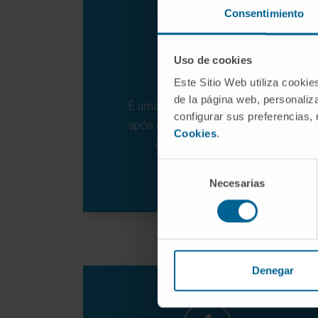
Consentimiento
Uso de cookies
Este Sitio Web utiliza cookie
de la página web, personaliza
É uma técnica indolor durante e
configurar sus preferencias,
após o procedimento, realizada
Cookies
.
com anestesia local.
Selección
Necesarias
de
consentimiento
Denegar