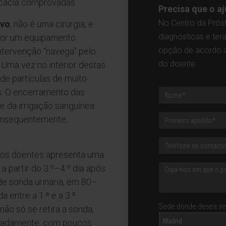
cácia comprovadas.
Precisa que o 
No Centro da Prós
ivo
, não é uma cirurgia, e
diagnósticas e ter
 por um equipamento
opção de acordo c
intervenção “navega” pelo
do doente.
. Uma vez no interior destas
 de partículas de muito
. O encerramento das
e da irrigação sanguínea
consequentemente,
 dos doentes apresenta uma
a partir do 3.º–4.º dia após
e sonda urinária, em 80–
 entre a 1.ª e a 3.ª
Sede donde desea ser
ão só se retira a sonda,
Madrid
uadamente, com poucos