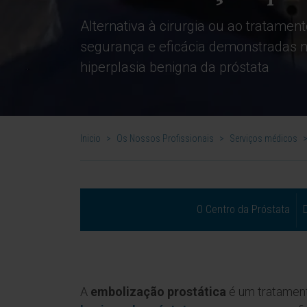
Alternativa à cirurgia ou ao tratame
segurança e eficácia demonstradas 
hiperplasia benigna da próstata
Inicio
>
Os Nossos Profissionais
>
Serviços médicos
O Centro da Próstata
A
embolização prostática
é um tratamen