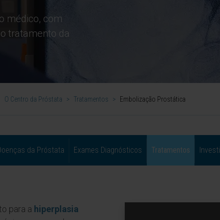
nto médico, com
no tratamento da
>
O Centro da Próstata
>
Tratamentos
>
Embolização Prostática
Doenças da Próstata
Exames Diagnósticos
Tratamentos
Invest
to para a
hiperplasia