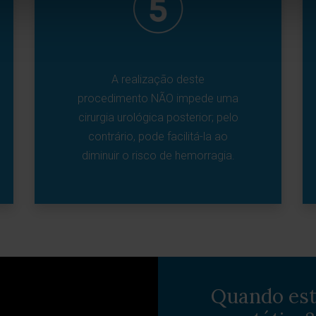
A realização deste
procedimento NÃO impede uma
cirurgia urológica posterior; pelo
contrário, pode facilitá-la ao
diminuir o risco de hemorragia.
Quando est