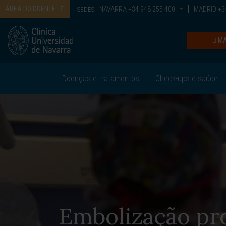
ÁREA DO DOENTE
NAVARRA
+34 948 255 400
MADRID
+34
SEDES:
MA
Doenças e tratamentos
Check-ups e saúde
Embolização pro