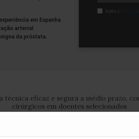
Aceito o
Aviso Lega
experiência em Espanha
ação arterial
enigna da próstata.
 técnica eficaz e segura a médio prazo, c
cirúrgicos em doentes selecionados