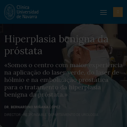
Hiperplasia benigna da
próstata
«Somos o centro com maior experiência
na aplicação do laser verde, do laser de
hólmio e na embolização prostática
para o tratamento da hiperplasia
benigna da próstata.»
DR. BERNARDINO MIÑANA LÓPEZ
DIRECTOR - RESPONSABLE. DEPARTAMENTO DE UROLOGIA