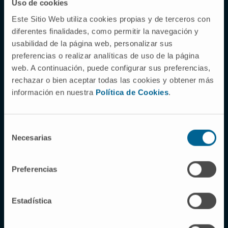
Uso de cookies
MEDICINA PERSONALIZADA 360º
Este Sitio Web utiliza cookies propias y de terceros con
Centro da Próstata
diferentes finalidades, como permitir la navegación y
usabilidad de la página web, personalizar sus
O Centro da Próstata da Clínica
preferencias o realizar analíticas de uso de la página
Universidad de Navarra é o primeiro em
web. A continuación, puede configurar sus preferencias,
rechazar o bien aceptar todas las cookies y obtener más
Espanha a disponibilizar todo o arsenal
información en nuestra
Política de Cookies
.
diagnóstico e terapêutico para a
abordagem da hiperplasia da próstata.
Selección
Uma
medicina personalizada
, baseada na
Necesarias
de
tecnologia diagnóstica e terapêutica mais
consentimiento
avançada, numa equipa de profissionais com
Preferencias
elevada experiência no seu tratamento e
numa abordagem multidisciplinar centrada no
doente e nas suas necessidades, apoiada por
Estadística
uma equipa de enfermagem altamente
especializada.