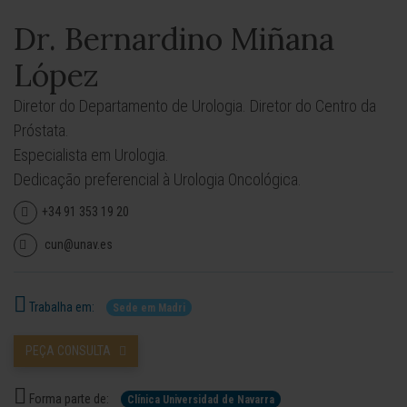
Dr. Bernardino Miñana
López
Diretor do Departamento de Urologia. Diretor do Centro da
Próstata.
Especialista em Urologia.
Dedicação preferencial à Urologia Oncológica.
+34 91 353 19 20
cun@unav.es
Trabalha em:
Sede em Madri
PEÇA CONSULTA
Forma parte de:
Clínica Universidad de Navarra