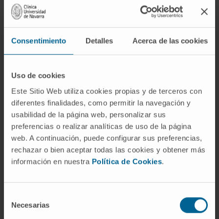
A sua área de dedicação preferencial é a
oncologia urológica.
É especialista em cirurgia laparoscópica e
Consentimiento
Detalles
Acerca de las cookies
robótica, laser de Hólmio e pioneiro em
Espanha nas biópsias-mapeamento
transperineais com técnicas de fusão e a sua
Uso de cookies
aplicação através de terapia focal do cancro da
próstata.
Este Sitio Web utiliza cookies propias y de terceros con
diferentes finalidades, como permitir la navegación y
usabilidad de la página web, personalizar sus
preferencias o realizar analíticas de uso de la página
web. A continuación, puede configurar sus preferencias,
rechazar o bien aceptar todas las cookies y obtener más
información en nuestra
Política de Cookies
.
Atividade
No ensino
Selección
Acreditado pela ANECA como Professor
Necesarias
de
Contratado Doutor e de Universidade
consentimiento