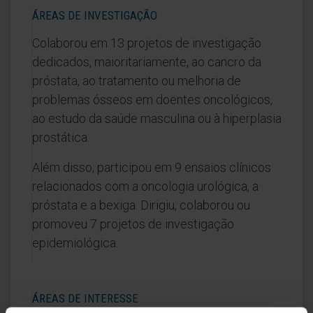
ÁREAS DE INVESTIGAÇÃO
Colaborou em 13 projetos de investigação
dedicados, maioritariamente, ao cancro da
próstata, ao tratamento ou melhoria de
problemas ósseos em doentes oncológicos,
ao estudo da saúde masculina ou à hiperplasia
prostática.
Além disso, participou em 9 ensaios clínicos
relacionados com a oncologia urológica, a
próstata e a bexiga. Dirigiu, colaborou ou
promoveu 7 projetos de investigação
epidemiológica.
ÁREAS DE INTERESSE