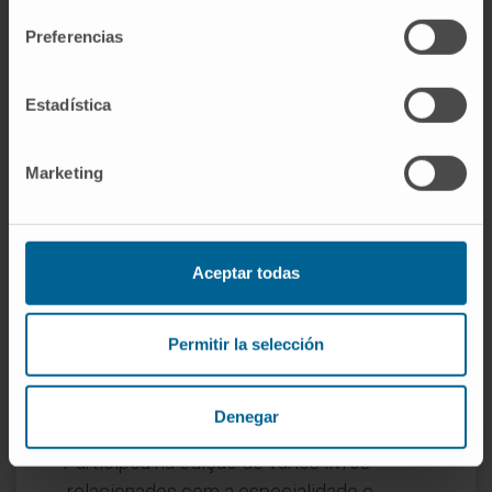
Privada.
Preferencias
Diretor da Cátedra de Urologia da
Universidade Católica San Antonio de
Estadística
Múrcia entre 2013 e 2017.
Professor de Urologia da Universidade de
Marketing
Navarra desde 2018.
Diretor de 3 teses de doutoramento.
Membro de júris de teses de doutoramento.
Aceptar todas
Em pesquisa
Autor ou coautor de mais de 100
publicações em revistas indexadas, 15
Permitir la selección
capítulos de livros e mais de 250
comunicações em congressos nacionais e
Denegar
internacionais.
Participou na edição de vários livros
relacionados com a especialidade e