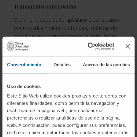
Tratamento conservador
O primeiro escalão terapêutico é constituído
por medidas higieno-dietéticas, técnicas de
modificação comportamental e reabilitação
muscular do pavimento pélvico.
Tratamento farmacológico
Consentimiento
Detalles
Acerca de las cookies
Medicação indicada sobretudo na
incontinência de urgência e de esforço.
Uso de cookies
Tratamento cirúrgico
Este Sitio Web utiliza cookies propias y de terceros con
diferentes finalidades, como permitir la navegación y
Cirurgia minimamente invasiva para doentes
usabilidad de la página web, personalizar sus
em que os tratamentos conservador e
preferencias o realizar analíticas de uso de la página
farmacológico não surtiram efeito.
web. A continuación, puede configurar sus preferencias,
rechazar o bien aceptar todas las cookies y obtener más
Pela sua eficácia em cerca de 90% dos casos,