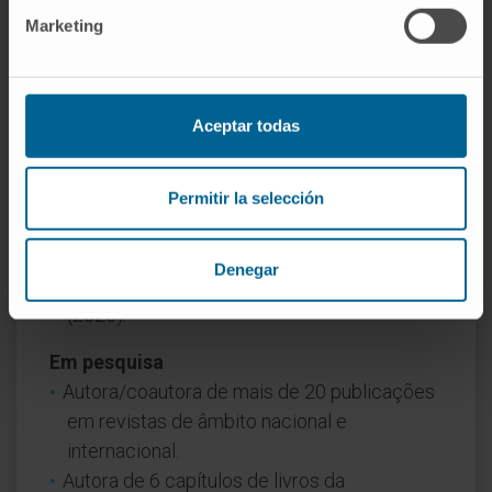
Tutora académica de estágios do Curso de
Marketing
Medicina da Universidade Alfonso X El
Sabio (2024–2025).
Professora de formação contínua no curso
Aceptar todas
“Especialista na abordagem do trato urinário
da mulher” da Universidade Alfonso X El
Sabio, Madrid (2024).
Permitir la selección
Professora do curso ATRIUM da Cátedra de
Uroginecologia e Pavimento Pélvico da
Denegar
Universidade Alfonso X El Sabio, Madrid
(2025).
Em pesquisa
Autora/coautora de mais de 20 publicações
em revistas de âmbito nacional e
internacional.
Autora de 6 capítulos de livros da