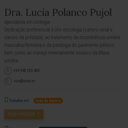
Dra. Lucía Polanco Pujol
specialista em Urologia.
Dedicação preferencial à Uro-oncologia (cancro renal e
cancro da próstata), ao tratamento da incontinência urinária
masculina/feminina e da patologia do pavimento pélvico,
bem como ao manejo minimamente invasivo da litíase
urinária.
+34 948 255 400
cun@unav.es
Trabalha em:
Sede de Navarra
PEÇA CONSULTA