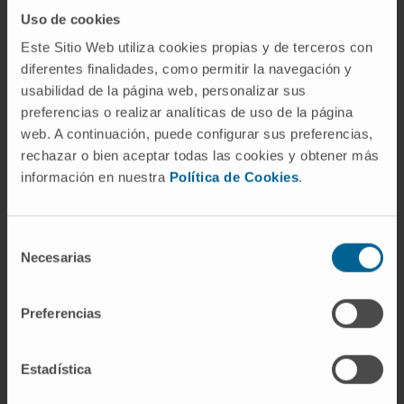
Cirurgia laparoscópica, robótica e reconstrutiva.
Uso de cookies
Este Sitio Web utiliza cookies propias y de terceros con
diferentes finalidades, como permitir la navegación y
usabilidad de la página web, personalizar sus
preferencias o realizar analíticas de uso de la página
web. A continuación, puede configurar sus preferencias,
Atividade
rechazar o bien aceptar todas las cookies y obtener más
información en nuestra
Política de Cookies
.
No ensino
Médica colaboradora em Docência Prática
Selección
do Departamento de Cirurgia da Faculdade
Necesarias
de
de Medicina Complutense de Madrid
consentimiento
(2016–2021 / 2022–2025).
Preferencias
Colaboradora de estágios na formação de
profissionais e/ou especialistas MIR de
Urologia no Hospital General Universitario
Estadística
Gregorio Marañón (2021–2025).