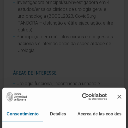
Investigadora principal/subinvestigadora em 4
estudos/ensaios clínicos de urologia geral e
uro-oncologia (BCGQL2023, CovidSurg,
PANDORA – disfunção erétil e ejaculação, entre
outros).
Participação em múltiplos cursos e congressos
nacionais e internacionais da especialidade de
Urologia.
ÁREAS DE INTERESSE
Urologia funcional, incontinência urinária e
urodinâmica.
Diagnóstico, tratamento e seguimento do
cancro do rim.
Diagnóstico, tratamento e seguimento do
Consentimiento
Detalles
Acerca de las cookies
cancro da próstata.
Cirurgia minimamente invasiva da litíase urinária.