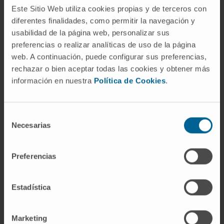
retinoides tópicos e/ou orais, metformina,
Este Sitio Web utiliza cookies propias y de terceros con
antiandrogénios e fármacos biológicos, além de
diferentes finalidades, como permitir la navegación y
analgesia.
usabilidad de la página web, personalizar sus
preferencias o realizar analíticas de uso de la página
Depilação a laser
: nestes doentes,
web. A continuación, puede configurar sus preferencias,
especialmente nas mulheres, a depilação é
rechazar o bien aceptar todas las cookies y obtener más
essencial, pois o problema tem origem no
información en nuestra
Política de Cookies
.
folículo piloso.
Infiltrações ecoguiadas.
Cirurgia menor
: drenagem de abcessos e
Selección
Necesarias
“destechamento” (exérese) apenas dos trajetos
de
consentimiento
fistulosos com laser de CO2.
Cirurgia major:
tratamento cirúrgico com
Preferencias
exérese de toda a pele afetada e reconstrução
dos defeitos com enxertos ou retalhos locais.
Estadística
Ensaios clínicos
com fármacos biológicos.
Marketing