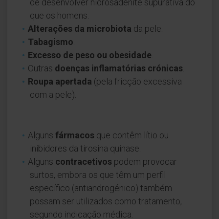
de desenvolver hidrosadenite supurativa do
que os homens.
Alterações da microbiota
da pele.
Tabagismo
.
Excesso de peso ou obesidade
.
Outras
doenças inflamatórias crónicas
.
Roupa apertada
(pela fricção excessiva
com a pele).
Alguns
fármacos
que contêm lítio ou
inibidores da tirosina quinase.
Alguns
contracetivos
podem provocar
surtos, embora os que têm um perfil
específico (antiandrogénico) também
possam ser utilizados como tratamento,
segundo indicação médica.