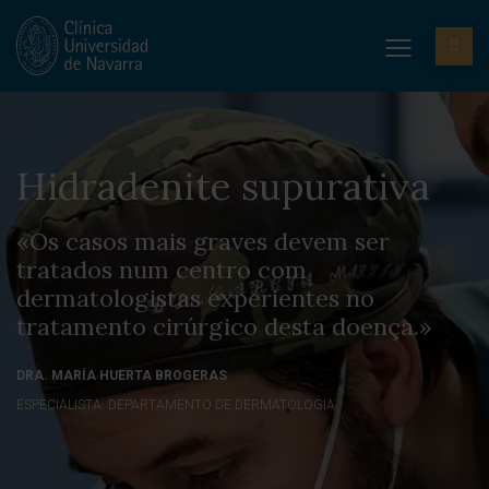
Hidradenite supurativa
«Os casos mais graves devem ser
tratados num centro com
dermatologistas experientes no
tratamento cirúrgico desta doença.»
DRA. MARÍA HUERTA BROGERAS
ESPECIALISTA. DEPARTAMENTO DE DERMATOLOGIA