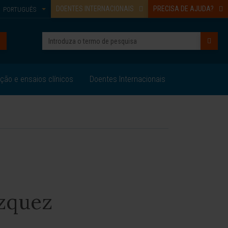
DOENTES INTERNACIONAIS
PRECISA DE AJUDA?
PORTUGUÊS
ação e ensaios clínicos
Doentes Internacionais
ázquez