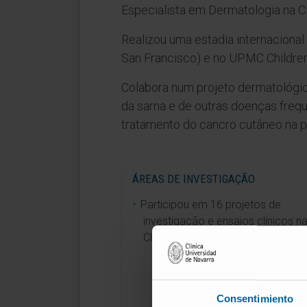
Especialista em Dermatologia na Cl
Realizou uma estadia internacional 
San Francisco) e no UPMC Children’s
Colabora num projeto dermatológic
da sarna e de outras doenças fre
tratamento do cancro cutâneo na p
ÁREAS DE INVESTIGAÇÃO
Participou em 16 projetos de
investigação e ensaios clínicos n
Clínica Universidad de Navarra.
Consentimiento