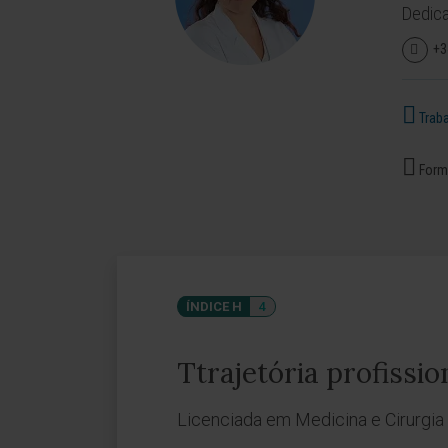
Dedica
+3
Traba
Forma
ÍNDICE H
4
Ttrajetória profissio
Licenciada em Medicina e Cirurgia