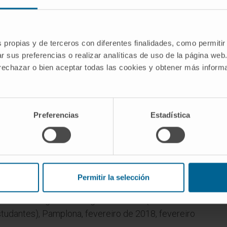
Tratamentos laser
s propias y de terceros con diferentes finalidades, como permitir
r sus preferencias o realizar analíticas de uso de la página web
 rechazar o bien aceptar todas las cookies y obtener más infor
Preferencias
Estadística
paração MIR. Outubro de 2017 – maio de 2018.
de de Medicina da Universidade de Navarra
Permitir la selección
gia dermatológica no congresso JOICE (Jornadas
studantes), Pamplona, fevereiro de 2018, fevereiro