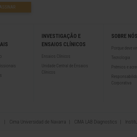
ASSINAR
INVESTIGAÇÃO E
SOBRE NÓ
AIS
ENSAIOS CLÍNICOS
Porque deve vir
o
Ensaios Clínicos
Tecnologia
issionais
Unidade Central de Ensaios
Prémios e acre
Clínicos
s
Responsabilida
Corporativa
Cima Universidad de Navarra
CIMA LAB Diagnostics
Insti