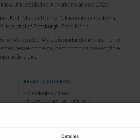
ínica Universidad de Navarra no ano de 2021.
no UCSF Medical Center (University of California,
 Hospital of Pittsburgh, Pensilvânia.
o no Malawi (DerMalawi), ajudando no tratamento
quentes nesse contexto, bem como na prevenção e
opulação albina.
ÁREAS DE INTERESSE
Oncologia cutânea
a
Nevos congénitos, melanoma,
dermatoscopia e lesões pigmentadas
Linfomas cutâneos
Dermatologia estética
Acne
,
rosácea
, fotoenvelhecimento,
Detalles
melasma