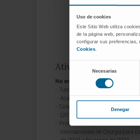
Uso de cookies
Este Sitio Web utiliza cookie
de la página web, personaliza
configurar sus preferencias,
Cookies
.
Selección
Atividade
Necesarias
de
consentimiento
No ensino
Tutora de 90 médicos na sua pre
Academia CTO.
Colaboradora docente na Faculda
Denegar
(2017-2020).
Professora de práticas de cirur
Internacionais de Cirurgia para E