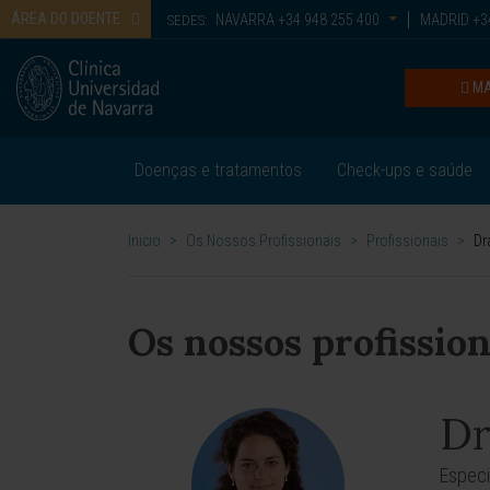
ÁREA DO DOENTE
NAVARRA
+34 948 255 400
MADRID
+34
SEDES:
MA
Doenças e tratamentos
Check-ups e saúde
Inicio
>
Os Nossos Profissionais
>
Profissionais
>
Dr
Os nossos profission
Dr
Especi