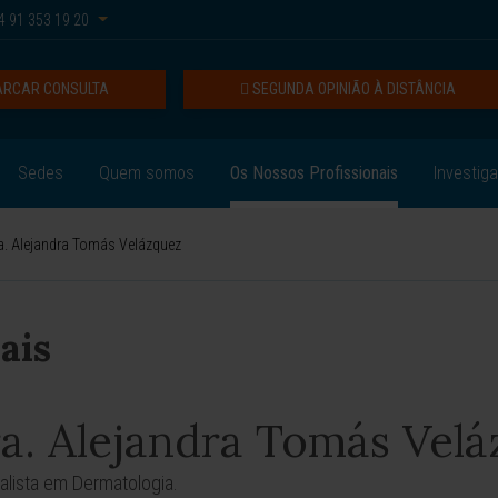
 91 353 19 20
RCAR CONSULTA
SEGUNDA OPINIÃO À DISTÂNCIA
Sedes
Quem somos
Os Nossos Profissionais
Investig
a. Alejandra Tomás Velázquez
ais
a. Alejandra Tomás Vel
alista em Dermatologia.