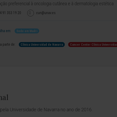
ção preferencial à oncologia cutânea e à dermatologia estética.
4 91 353 19 20
cun@unav.es
lha em:
Sede em Madri
 parte de:
Clínica Universidad de Navarra
Cancer Center Clínica Universida
nal
 pela Universidade de Navarra no ano de 2016.