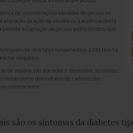
ão consegue utilizar a insulina que produz.
esença de concentrações elevadas de glicose no
à alteração da ação da insulina ou à ausência desta
 permitir a captação da glicose pelos tecidos, que
istinguem-se dois tipos fundamentais: a DM tipo 1a,
rácter idiopático.
as de insulina são atacadas e destruídas: as células
, o metabolismo dos hidratos de carbono, das
r-se corretamente.
is são os sintomas da diabetes tip