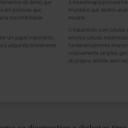
 elementos da dieta) que
A imunoterapia procura tra
a em pessoas que,
imunitário que destrói as p
uma suscetibilidade
insulina.
O tratamento com células 
ter um papel importante,
envolve células estaminai
 é adquirida diretamente
fundamentalmente imunomo
relativamente simples, ger
do próprio doente, sem n