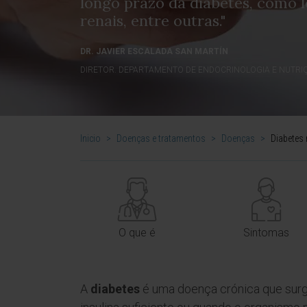
longo prazo da diabetes, como l
renais, entre outras."
DR. JAVIER ESCALADA SAN MARTÍN
DIRETOR. DEPARTAMENTO DE ENDOCRINOLOGIA E NUTRI
Inicio
>
Doenças e tratamentos
>
Doenças
>
Diabetes 
O que é
Sintomas
A
diabetes
é uma doença crónica que surg