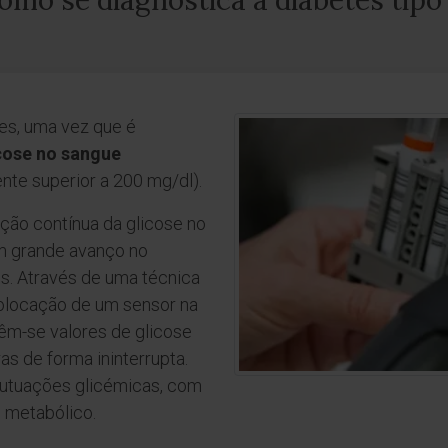
omo se diagnostica a diabetes tipo 
es, uma vez que é
cose no sangue
nte superior a 200 mg/dl).
ão contínua da glicose no
um grande avanço no
. Através de uma técnica
olocação de um sensor na
êm-se valores de glicose
s de forma ininterrupta.
flutuações glicémicas, com
o metabólico.