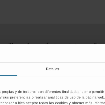
Tem algum destes sintomas?
É possível que apresente diabetes mellitus tipo 1
Detalles
SOLICITE UMA CONSULTA COM OS NOSSOS ESPECIALISTAS
s propias y de terceros con diferentes finalidades, como permitir
r sus preferencias o realizar analíticas de uso de la página web
 rechazar o bien aceptar todas las cookies y obtener más infor