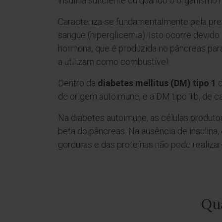
insulina suficiente ou quando o organismo n
Caracteriza-se fundamentalmente pela pr
sangue (hiperglicemia). Isto ocorre devido 
hormona, que é produzida no pâncreas para
a utilizam como combustível.
Dentro da
diabetes mellitus (DM) tipo 1
d
de origem autoimune, e a DM tipo 1b, de ca
Na diabetes autoimune, as células produtor
beta do pâncreas. Na ausência de insulina
gorduras e das proteínas não pode realiza
Qua