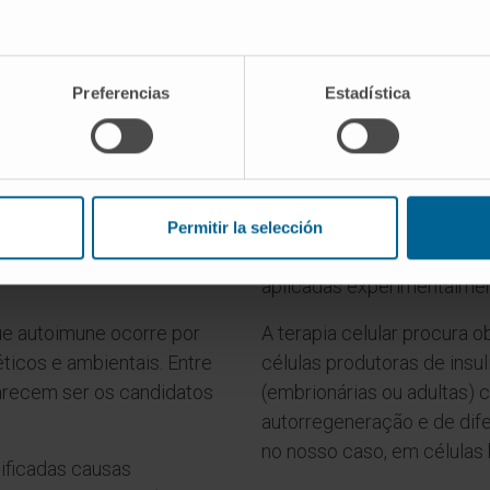
abetes tipo 1?
Investigação e diab
 doença autoimune, devida
A terapia celular e a imun
Preferencias
Estadística
.
esperanças para tratar a 
a doença autoimune em que
Para além do transplante d
 são atacadas e destruídas:
continua a mostrar limitaç
usência de insulina, o
principais esperanças estã
Permitir la selección
bono, gorduras e proteínas
e na imunoterapia. Até à da
aplicadas experimentalmen
e autoimune ocorre por
A terapia celular procura 
icos e ambientais. Entre
células produtoras de insul
parecem ser os candidatos
(embrionárias ou adultas)
autorregeneração e de dif
no nosso caso, em células 
ificadas causas