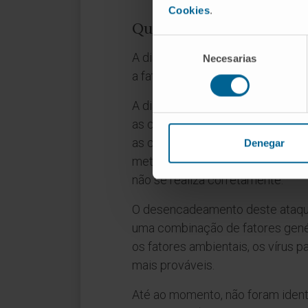
Cookies
.
Quais são as causas da di
Selección
A diabetes mellitus tipo 1 é uma
Necesarias
de
a fatores genéticos e ambientais
consentimiento
A diabetes mellitus tipo 1 é um
as células produtoras de insulina
as células beta do pâncreas. Na a
Denegar
metabolismo dos hidratos de car
não se realiza corretamente.
O desencadeamento deste ataqu
uma combinação de fatores genét
os fatores ambientais, os vírus 
mais prováveis.
Até ao momento, não foram ident