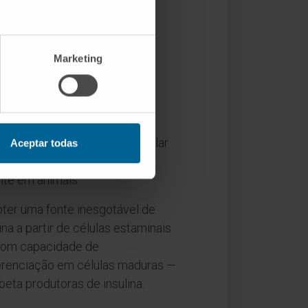
etes
oterapia, as principais
Marketing
diabetes.
e ilhéus pancreáticos, que
ões e baixo rendimento, as
o depositadas na terapia celular
Aceptar todas
ta, estas técnicas têm sido
te em animais.
obter uma fonte inesgotável de
ina a partir de células estaminais
 com capacidade de
erenciação em células maduras —
beta produtoras de insulina.