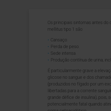
Os principais sintomas antes do 
mellitus tipo 1 são:
Cansaço.
Perda de peso.
Sede intensa.
Produção contínua de urina, incl
É particularmente grave a eleva
glicose no sangue e dos chamad
(produzidos no fígado por um ex
libertadas para a corrente sangu
grande défice de insulina), pois,
potencialmente fatal quando at
coma cetoacidótico.