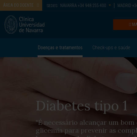
ÁREA DO DOENTE
NAVARRA
+34 948 255 400
MADRID
+34
SEDES:
MA
Doenças e tratamentos
Check-ups e saúde
Diabetes tipo 1
"É necessário alcançar um bom 
glicemia para prevenir as comp