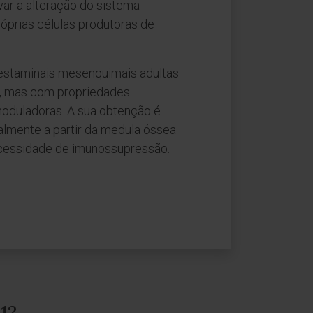
var a alteração do sistema
róprias células produtoras de
estaminais mesenquimais adultas
s, mas com propriedades
duladoras. A sua obtenção é
almente a partir da medula óssea
ecessidade de imunossupressão.