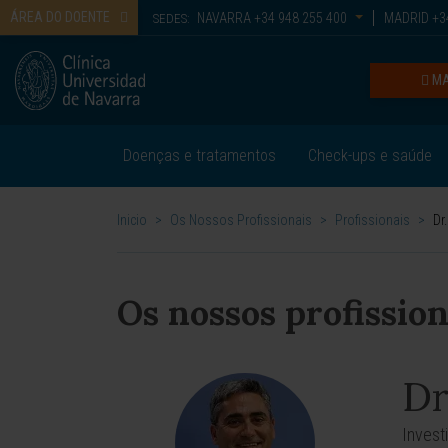
ÁREA DO DOENTE
NAVARRA
+34 948 255 400
MADRID
+34
SEDES:
MA
Doenças e tratamentos
Check-ups e saúde
Inicio
>
Os Nossos Profissionais
>
Profissionais
>
Dr
Os nossos profission
Dr
Invest