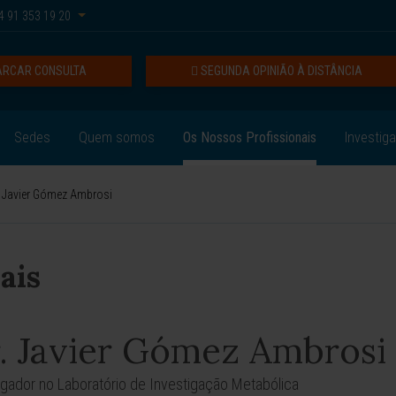
 91 353 19 20
RCAR CONSULTA
SEGUNDA OPINIÃO À DISTÂNCIA
Sedes
Quem somos
Os Nossos Profissionais
Investig
. Javier Gómez Ambrosi
ais
. Javier Gómez Ambrosi
igador no Laboratório de Investigação Metabólica