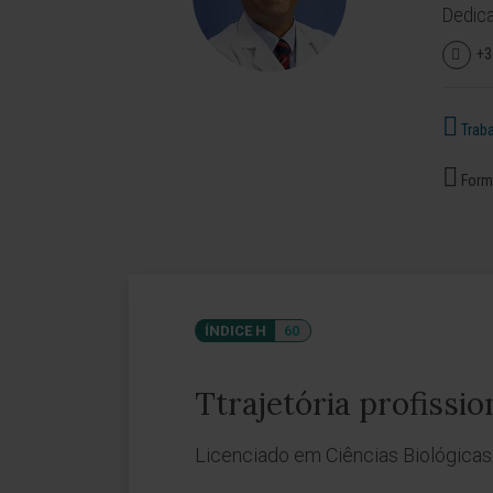
Dedica
+3
Traba
Forma
ÍNDICE H
60
Ttrajetória profissio
Licenciado em Ciências Biológicas