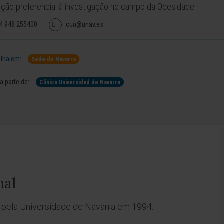
ção preferencial à investigação no campo da Obesidade
4 948 255400
cun@unav.es
lha em:
Sede de Navarra
 parte de:
Clínica Universidad de Navarra
nal
 pela Universidade de Navarra em 1994.