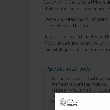
Doutor em Ciências pela Universi
efeito termogénico da adipocina l
Desde 2000 trabalha no Laboratóri
Universidad de Navarra.
Research fellow na Diabetes and 
Medicina da Universidade de Liver
fisiopatologia da adipocina resistin
ÁREAS DE INVESTIGAÇÃO
Revisor de mais de 25 publicaçõe
internacionais, entre as quais se
destacam Am J Physiol, ATVB, Di
Care, Endocrinology e Int J Obes.
Participou em 20 projetos de âmb
nacional e autonómico, sendo