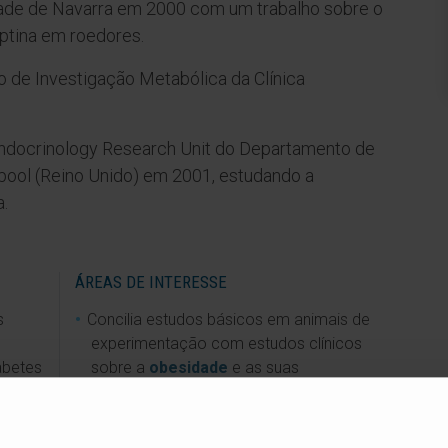
dade de Navarra em 2000 com um trabalho sobre o
eptina em roedores.
o de Investigação Metabólica da Clínica
Endocrinology Research Unit do Departamento de
pool (Reino Unido) em 2001, estudando a
a.
ÁREAS DE INTERESSE
s
Concilia estudos básicos em animais de
experimentação com estudos clínicos
abetes
sobre a
obesidade
e as suas
comorbilidades.
ito