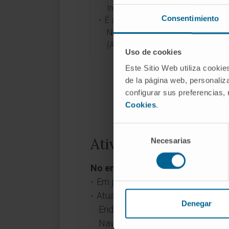
Investigador Principal em 13 deles
Consentimiento
É avaliador de projetos da Agênci
Nacional de Avaliação e Prospeti
(ANEP) desde janeiro de 2007.
Uso de cookies
Este Sitio Web utiliza cookie
de la página web, personaliza
configurar sus preferencias,
Cookies
.
Selección
Atividade
Necesarias
de
consentimiento
No ensino
Em julho de 2011 foi acreditado c
Atualmente é Professor Titular 
Denegar
Endocrinologia, lecionando aula
Navarra.