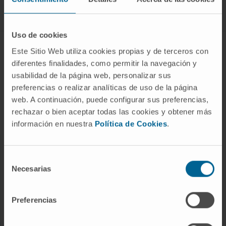
Siga-nos
Uso de cookies
DOENÇAS E TRATAMENTOS
Este Sitio Web utiliza cookies propias y de terceros con
diferentes finalidades, como permitir la navegación y
Doenças
usabilidad de la página web, personalizar sus
Procedimentos de diagnóstico
preferencias o realizar analíticas de uso de la página
web. A continuación, puede configurar sus preferencias,
Tratamentos
rechazar o bien aceptar todas las cookies y obtener más
Check-ups e saúde
información en nuestra
Política de Cookies
.
OS NOSSOS PROFISSIONAIS
Selección
Necesarias
de
Centro do Cancro
consentimiento
Conheça os profissionais
Preferencias
Serviços Médicos