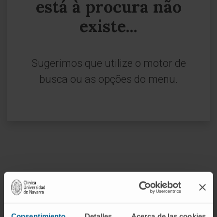
está à procura não
existe...
Sugerimos que utilize o motor de
busca ou as opções do menu.
Inscrever-se no nosso boletim
ASSINAR
Consentimiento
Detalles
Acerca de las cookies