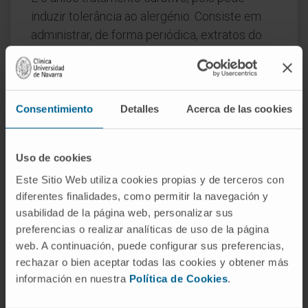
induzir tolerância ao alergénio. Consiste em
administrar, de forma periódica, extratos do
ácaro correspondente durante 3 a 5 anos,
para diminuir progressivamente a
sensibilidade do doente, aumentar a
tolerância e reduzir ou curar os sintomas a
Consentimiento
Detalles
Acerca de las cookies
longo prazo.
Pode ser administrada por via subcutânea
Uso de cookies
(injetável) ou sublingual (gotas ou
Este Sitio Web utiliza cookies propias y de terceros con
comprimidos debaixo da língua). Deve ser
diferentes finalidades, como permitir la navegación y
sempre indicada por um alergologista após
usabilidad de la página web, personalizar sus
preferencias o realizar analíticas de uso de la página
uma avaliação adequada.
web. A continuación, puede configurar sus preferencias,
rechazar o bien aceptar todas las cookies y obtener más
información en nuestra
Política de Cookies
.
SOLICITE MAIS INFORMAÇÕES SOBRE O TRATAMENTO