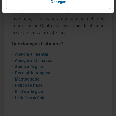
Denegar
Dispomos das técnicas de diagnóstico mais
avançadas, estamos na vanguarda da
investigação e colaboramos com os melhores
especialistas. Contamos com mais de 50 anos
de experiência assistencial.
Que doenças tratamos?
Alergia alimentar
Alergia a fármacos
Asma alérgica
Dermatite atópica
Mastocitose
Polipose nasal
Rinite alérgica
Urticária crónica