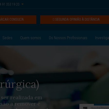
 91 353 19 20
RCAR CONSULTA
SEGUNDA OPINIÃO À DISTÂNCIA
Sedes
Quem somos
Os Nossos Profissionais
Investig
irúrgica)
 ser realizada em
esão a remover é