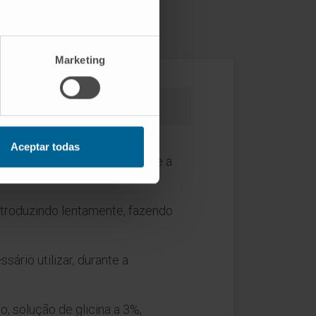
Marketing
ossíveis riscos da histeroscopia
Aceptar todas
vaginal. Em seguida, limpa-se a
introduzindo lentamente, fazendo
sário utilizar, durante a
o, solução de glicina a 3%,