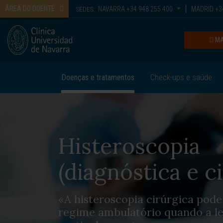
ÁREA DO DOENTE
NAVARRA
+34 948 255 400
MADRID
+34
SEDES:
MA
Doenças e tratamentos
Check-ups e saúde
Histeroscopia
(diagnóstica e c
«A histeroscopia cirúrgica pode
regime ambulatório quando a l