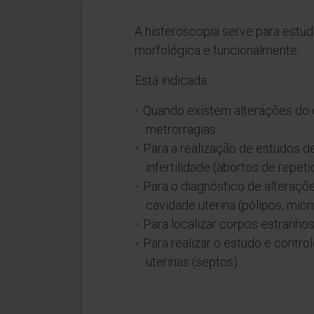
A histeroscopia serve para estud
morfológica e funcionalmente.
Está indicada:
Quando existem alterações do c
metrorragias.
Para a realização de estudos de
infertilidade (abortos de repeti
Para o diagnóstico de alteraçõ
cavidade uterina (pólipos, miom
Para localizar corpos estranhos
Para realizar o estudo e contr
uterinas (septos).