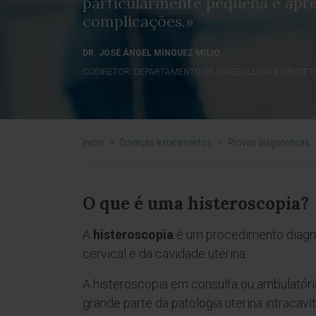
particularmente pequena e apre
complicações.»
DR. JOSÉ ÁNGEL MÍNGUEZ MILIO
CODIRETOR. DEPARTAMENTO DE GINECOLOGIA E OBSTETR
Inicio
>
Doenças e tratamentos
>
Provas diagnósticas
O que é uma histeroscopia?
A
histeroscopia
é um procedimento diagnós
cervical e da cavidade uterina.
A histeroscopia em consulta ou ambulatória
grande parte da patologia uterina intracavi