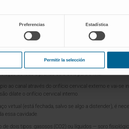
Como se realiza a histeroscopia?
Preferencias
Estadística
a
Contraindicações da histeroscopia
P
Permitir la selección
ológica e é colocado um espéculo para alargar a abertura 
olução de iodo e prende-se o colo para o fixar.
io ao canal através do orifício cervical externo e vai-se 
o dilate o orifício cervical interno.
 virtual (está fechada, salvo se algo a distender), é neces
da essa cavidade.
 de dois tipos: gasosos (CO2) ou líquidos — soro fisiológic