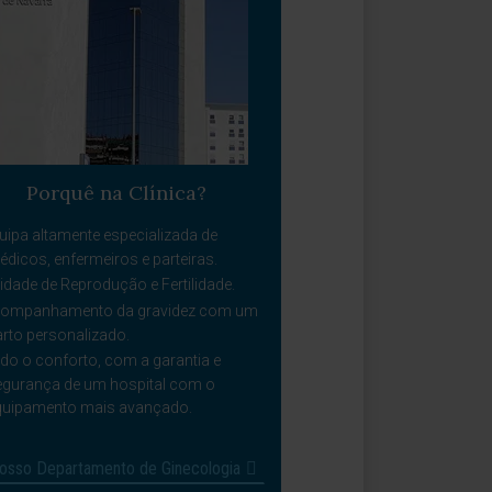
Porquê na Clínica?
uipa altamente especializada de
dicos, enfermeiros e parteiras.
idade de Reprodução e Fertilidade.
ompanhamento da gravidez com um
arto personalizado.
do o conforto, com a garantia e
egurança de um hospital com o
quipamento mais avançado.
osso Departamento de Ginecologia