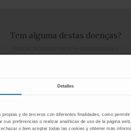
Tem alguma destas doenças?
Pode ser necessário realizar-lhe uma histeroscopia
SOLICITE UMA CONSULTA COM OS NOSSOS ESPECIALISTAS
Detalles
s propias y de terceros con diferentes finalidades, como permitir
r sus preferencias o realizar analíticas de uso de la página web
 rechazar o bien aceptar todas las cookies y obtener más infor