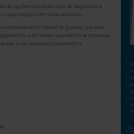
l até às opções mais avançadas de diagnóstico e
s e ginecológicos em todas as idades.
companhamento habitual da gravidez, que inclui
agnósticos e de rastreio para identificar potenciais
avaliar o seu adequado crescimento e
Eq
mé
Un
Ac
p
To
s
e
co
O n