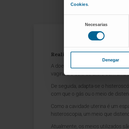
Cookies
.
Selección
Necesarias
de
consentimiento
Realização da histeroscopi
Realização da histeroscopia
Denegar
A doente deita-se em posição ginec
vagina e o colo do útero com uma s
De seguida, adapta-se o histeroscóp
com que o gás ou o meio de distensã
Como a cavidade uterina é um espaço
histeroscopia, um meio que disten
Atualmente, os meios utilizados são