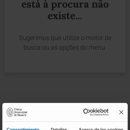
está à procura não
existe...
Sugerimos que utilize o motor de
busca ou as opções do menu.
Inscrever-se no nosso boletim
ASSINAR
Consentimiento
Detalles
Acerca de las cookies