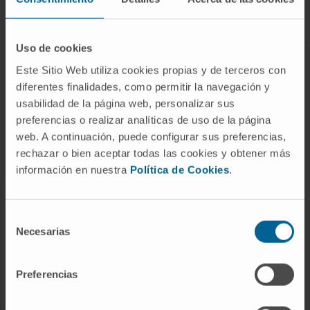
Siga-nos
Uso de cookies
DOENÇAS E TRATAMENTOS
Este Sitio Web utiliza cookies propias y de terceros con
diferentes finalidades, como permitir la navegación y
Doenças
usabilidad de la página web, personalizar sus
Procedimentos de diagnóstico
preferencias o realizar analíticas de uso de la página
web. A continuación, puede configurar sus preferencias,
Tratamentos
rechazar o bien aceptar todas las cookies y obtener más
Check-ups e saúde
información en nuestra
Política de Cookies
.
OS NOSSOS PROFISSIONAIS
Selección
Necesarias
de
Centro do Cancro
consentimiento
Conheça os profissionais
Preferencias
Serviços Médicos