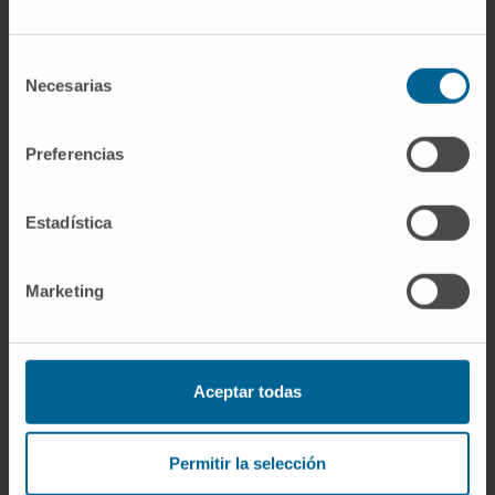
Centros
Medicamentos
Selección
Leia mais sobre este ensaio clínico
Necesarias
de
consentimiento
Preferencias
Estadística
Marketing
Quer participar neste ensaio?
Aceptar todas
Peça uma marcação para que os nossos
especialistas avaliem se reúne as condições
Permitir la selección
para participar neste ensaio clínico