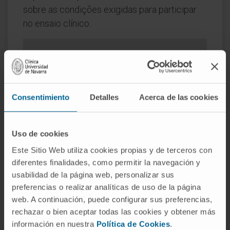
sobre as condições exigidas para participar
no ensaio clínico.
Mais informações sobre este
ensaio clínico
Informações fornecidas pelo Registro Espanhol
Consentimiento
Detalles
Acerca de las cookies
de Estudos Clínicos
Uso de cookies
Este Sitio Web utiliza cookies propias y de terceros con
diferentes finalidades, como permitir la navegación y
usabilidad de la página web, personalizar sus
preferencias o realizar analíticas de uso de la página
Resumo
web. A continuación, puede configurar sus preferencias,
Informações
rechazar o bien aceptar todas las cookies y obtener más
Calendário
información en nuestra
Política de Cookies
.