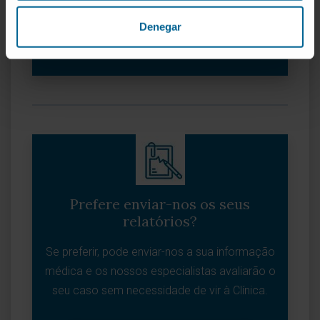
Denegar
QUERO PEDIR UMA MARCAÇÃO
Prefere enviar-nos os seus
relatórios?
Se preferir, pode enviar-nos a sua informação
médica e os nossos especialistas avaliarão o
seu caso sem necessidade de vir à Clínica.