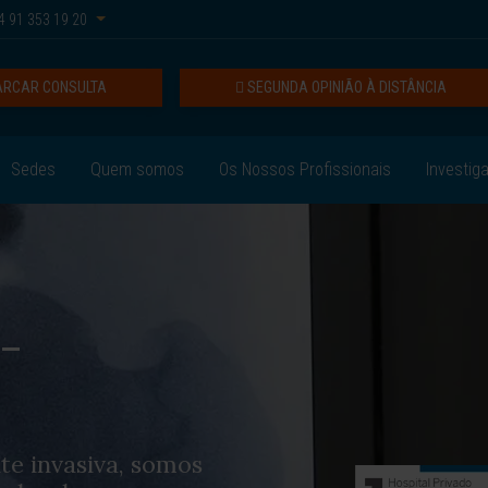
 91 353 19 20
RCAR CONSULTA
SEGUNDA OPINIÃO À DISTÂNCIA
Sedes
Quem somos
Os Nossos Profissionais
Investig
-
te invasiva, somos