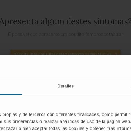
Apresenta algum destes sintomas
É possível que apresente um conflito femoroacetabular
SOLICITE UMA CONSULTA COM OS NOSSOS ESPECIALISTAS
Detalles
onflito femoroacetabular?
s propias y de terceros con diferentes finalidades, como permitir
tuma dever-se à presença de uma saliência no colo do fé
r sus preferencias o realizar analíticas de uso de la página web
 rechazar o bien aceptar todas las cookies y obtener más infor