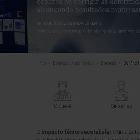
capazes de corrigir as deformid
alcançando resultados muito sati
DR. PABLO DÍAZ DE RADA LORENTE
ESPECIALISTA. DEPARTAMENTO DE CIRURGIA ORTOPÉDIC
Inicio
>
Doenças e tratamentos
>
Doenças
>
Conflito 
O que é
Sintomas
O
impacto fémoroacetabular
é uma pato