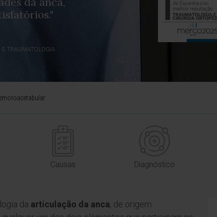
ades da anca,
sfatórios."
A E TRAUMATOLOGIA
femoroacetabular
Causas
Diagnóstico
logia da
articulação da anca
, de origem