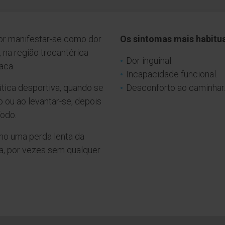
or manifestar-se como dor
Os sintomas mais habitua
 na região trocantérica
Dor inguinal.
íaca.
Incapacidade funcional.
ática desportiva, quando se
Desconforto ao caminhar
ou ao levantar-se, depois
íodo.
o uma perda lenta da
a, por vezes sem qualquer