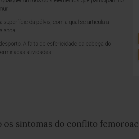
 qualquer um dos dois elementos que participam no
mur.
 superfície da pélvis, com a qual se articula a
a anca.
desporto. A falta de esfericidade da cabeça do
terminadas atividades.
o os sintomas do conflito femoroac