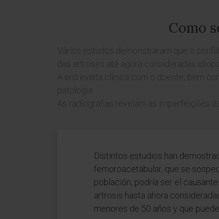
Como se
Vários estudos demonstraram que o confli
das artroses até agora consideradas idio
A entrevista clínica com o doente, bem co
patologia.
As radiografias revelam as imperfeições ós
Distintos estudios han demostra
femoroacetabular, que se sospec
población, podría ser el causante
artrosis hasta ahora consideradas
menores de 50 años y que pueden