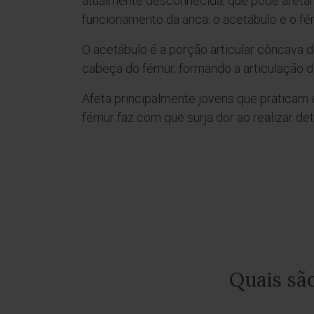
atualmente desconhecida, que pode afetar
funcionamento da anca: o acetábulo e o fé
O acetábulo é a porção articular côncava da
cabeça do fémur, formando a articulação d
Afeta principalmente jovens que praticam 
fémur faz com que surja dor ao realizar de
Quais sã