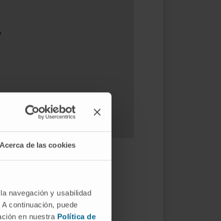
?
Acerca de las cookies
 la navegación y usabilidad
mur (CAM) ou no acetábulo
. A continuación, puede
mación en nuestra
Política de