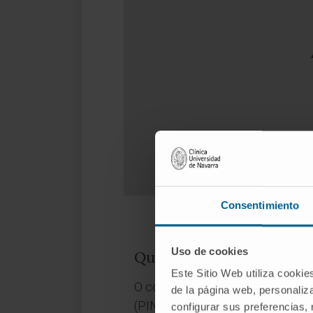
Consentimiento
Uso de cookies
Quais são as causas do c
Este Sitio Web utiliza cookie
O conflito femoroacetabular cos
de la página web, personaliza
(PINCER).
configurar sus preferencias,