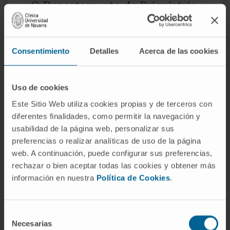
O Departamento de Psiquiatria
e Psicologia Médica
da Clínica Universidad de
Navarra
Consentimiento
Detalles
Acerca de las cookies
Através de um trabalho multidisciplinar, o
Uso de cookies
Departamento de Psiquiatria e Psicologia
Este Sitio Web utiliza cookies propias y de terceros con
Clínica presta assistência integral aos
diferentes finalidades, como permitir la navegación y
doentes: identifica as principais causas da
usabilidad de la página web, personalizar sus
preferencias o realizar analíticas de uso de la página
doença e proporciona uma abordagem
web. A continuación, puede configurar sus preferencias,
individual com os tratamentos mais
rechazar o bien aceptar todas las cookies y obtener más
adequados e eficazes.
información en nuestra
Política de Cookies
.
Graças à experiência da sua equipa, é capaz
de oferecer as terapias biológicas mais
Selección
avançadas, bem como uma orientação
Necesarias
de