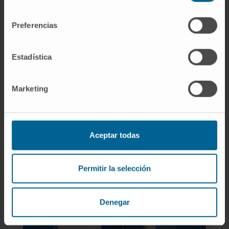
psicoterapêutica adequada. Desta forma,
consentimiento
ajuda-se o doente a resolver tanto problemas
Preferencias
de personalidade como alterações da
dinâmica interpessoal e familiar.
Estadística
Organizados em unidades especializadas
Psiquiatria infantil.
Marketing
Psiquiatria do adolescente.
Psiquiatria do adulto.
Terapia familiar.
Aceptar todas
Internamento psiquiátrico.
Psicologia Clínica.
Permitir la selección
Denegar