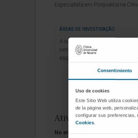
Especialista em Psiquiatria na Clín
ÁREAS DE INVESTIGAÇÃO
A sua atividade de investigação
centra-se, entre outros temas, na
esquizofrenia e na depressão.
Consentimiento
Uso de cookies
Este Sitio Web utiliza cookie
de la página web, personaliza
Atividade
configurar sus preferencias,
Cookies
.
No ensino
Selección