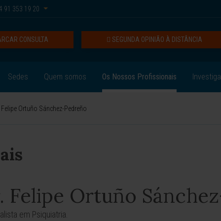
 91 353 19 20
RCAR CONSULTA
SEGUNDA OPINIÃO À DISTÂNCIA
Sedes
Quem somos
Os Nossos Profissionais
Investig
. Felipe Ortuño Sánchez-Pedreño
ais
. Felipe Ortuño Sánche
lista em Psiquiatria.