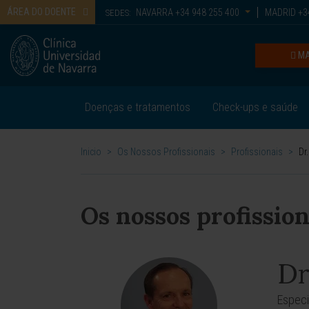
ÁREA DO DOENTE
NAVARRA
+34 948 255 400
MADRID
+34
SEDES:
MA
Doenças e tratamentos
Check-ups e saúde
Inicio
>
Os Nossos Profissionais
>
Profissionais
>
Dr
Os nossos profission
Dr
Especia