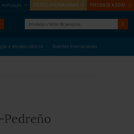
DOENTES INTERNACIONAIS
PRECISA DE AJUDA?
PORTUGUÊS
ação e ensaios clínicos
Doentes Internacionais
z-Pedreño