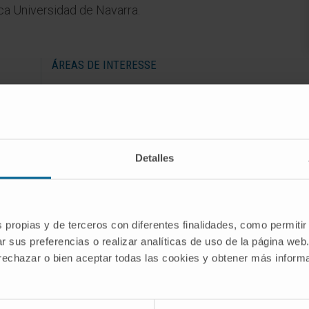
ica Universidad de Navarra.
ÁREAS DE INTERESSE
Atualmente, a sua principal área de
interesse é a psiquiatria biológica.
Detalles
s propias y de terceros con diferentes finalidades, como permitir
r sus preferencias o realizar analíticas de uso de la página web
 rechazar o bien aceptar todas las cookies y obtener más infor