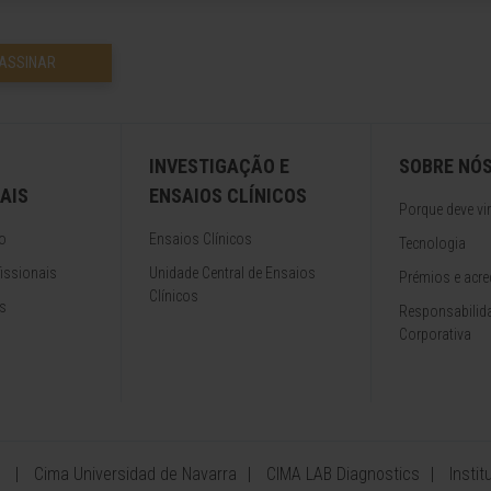
ASSINAR
INVESTIGAÇÃO E
SOBRE NÓ
AIS
ENSAIOS CLÍNICOS
Porque deve vir
o
Ensaios Clínicos
Tecnologia
issionais
Unidade Central de Ensaios
Prémios e acre
Clínicos
s
Responsabilida
Corporativa
Cima Universidad de Navarra
CIMA LAB Diagnostics
Insti