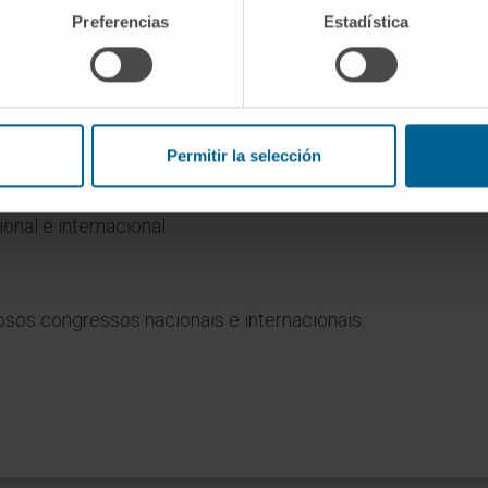
de Medicina da Universidade de Navarra.
Preferencias
Estadística
 de doutoramento.
stas científicas nacionais e internacionais.
Permitir la selección
também como autor de capítulos em 12 livros.
onal e internacional.
os congressos nacionais e internacionais.