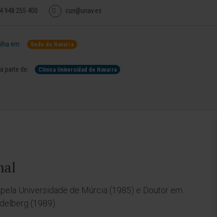
4 948 255 400
cun@unav.es
lha em:
Sede de Navarra
 parte de:
Clínica Universidad de Navarra
nal
 pela Universidade de Múrcia (1985) e Doutor em
delberg (1989).