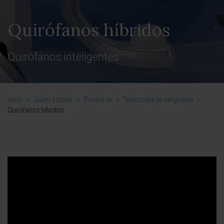
Quirófanos híbridos
Quirófanos inteligentes
Inicio
>
Quem somos
>
Porque vir
>
Tecnologia de vanguarda
>
Quirófanos híbridos