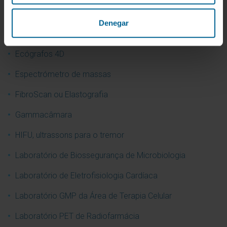
Ecocardiografos
Denegar
Ecoendoscopia
Ecógrafos 4D
Espectrómetro de massas
FibroScan ou Elastografia
Gammacâmara
HIFU, ultrassons para o tremor
Laboratório de Biossegurança de Microbiologia
Laboratório de Eletrofisiologia Cardíaca
Laboratório GMP da Área de Terapia Celular
Laboratório PET de Radiofarmácia