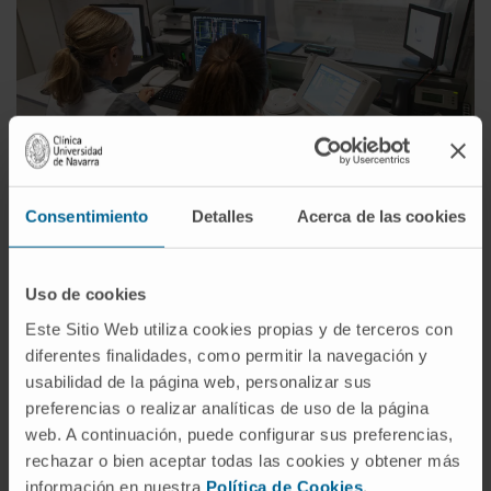
Melhor qualidade e precisão no
Previous
Next
diagnóstico por imagem
Consentimiento
Detalles
Acerca de las cookies
Primeira ressonância magnética
intraoperatória de alto campo em Espanha,
Uso de cookies
que permite melhor qualidade de imagem,
Este Sitio Web utiliza cookies propias y de terceros con
maior rapidez dos estudos e uma
diferentes finalidades, como permitir la navegación y
diferenciação mais sensível dos tecidos.
usabilidad de la página web, personalizar sus
preferencias o realizar analíticas de uso de la página
web. A continuación, puede configurar sus preferencias,
rechazar o bien aceptar todas las cookies y obtener más
información en nuestra
Política de Cookies
.