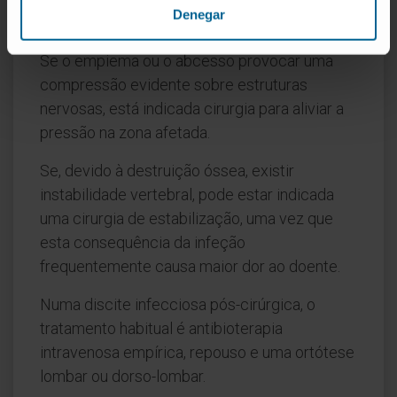
Denegar
antibioterapia de largo espetro.
Se o empiema ou o abcesso provocar uma
compressão evidente sobre estruturas
nervosas, está indicada cirurgia para aliviar a
pressão na zona afetada.
Se, devido à destruição óssea, existir
instabilidade vertebral, pode estar indicada
uma cirurgia de estabilização, uma vez que
esta consequência da infeção
frequentemente causa maior dor ao doente.
Numa discite infecciosa pós-cirúrgica, o
tratamento habitual é antibioterapia
intravenosa empírica, repouso e uma ortótese
lombar ou dorso-lombar.