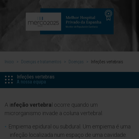
Inicio
>
Doenças e tratamentos
>
Doenças
>
Infeções vertebrais
Infeções vertebrais
A nossa equipa
A i
nfeção vertebra
l ocorre quando um
microrganismo invade a coluna vertebral.
Empiema epidural ou subdural. Um empiema é uma
infeção localizada num espaço de uma cavidade.