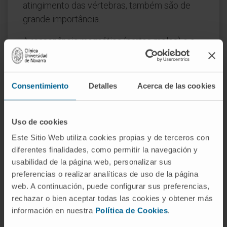
atingimento das vértebras, também são de
grande importância.
A ressonância magnética (partes moles) e o
TAC/TC (elementos ósseos) são os exames
de referência para um estudo adequado e
eficaz da infeção.
Consentimiento
Detalles
Acerca de las cookies
Em casos duvidosos, também podem ser
úteis exames de medicina nuclear: cintigrafia
Uso de cookies
com leucócitos marcados ou com
Este Sitio Web utiliza cookies propias y de terceros con
gálio/tecnécio, SPECT-TC e PET-TC.
diferentes finalidades, como permitir la navegación y
usabilidad de la página web, personalizar sus
O estudo diagnóstico definitivo de uma
preferencias o realizar analíticas de uso de la página
infeção é a realização de uma biópsia, da qual
web. A continuación, puede configurar sus preferencias,
se obtêm amostras para cultura do agente
rechazar o bien aceptar todas las cookies y obtener más
patogénico a tratar. Pode ser efetuada num
información en nuestra
Política de Cookies
.
ato cirúrgico ou por via percutânea guiada por