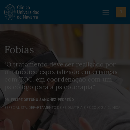
Fobias
"O tratamento deve ser realizado por
um médico especializado em crianças
com TOC, em coordenação com um
psicólogo para a psicoterapia."
DR. FELIPE ORTUÑO SÁNCHEZ-PEDREÑO
ESPECIALISTA. DEPARTAMENTO DE PSIQUIATRIA E PSICOLOGIA CLÍNICA