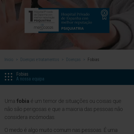
Inicio
>
Doenças e tratamentos
>
Doenças
>
Fobias
Fobias
A nossa equipa
Uma
fobia
é um temor de situações ou coisas que
não são perigosas e que a maioria das pessoas não
considera incómodas.
O medo é algo muito comum nas pessoas. É uma