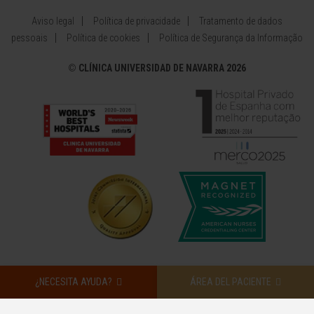
Aviso legal
Política de privacidade
Tratamento de dados
pessoais
Política de cookies
Política de Segurança da Informação
©
CLÍNICA UNIVERSIDAD DE NAVARRA 2026
¿NECESITA AYUDA?
ÁREA DEL PACIENTE