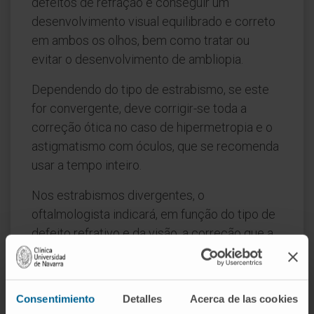
defeitos de refração e conseguir um
desenvolvimento visual equilibrado e correto
em ambos os olhos, bem como tratar ou
evitar o desenvolvimento de ambliopia.
Dependendo do tipo de estrabismo, se este
for convergente, deve corrigir-se toda a
correção ótica no caso de hipermetropia e o
astigmatismo com óculos, que se recomenda
usar a tempo inteiro.
Nos estrabismos divergentes, o
oftalmologista indicará, em função do tipo de
defeito refrativo e da visão, a correção que a
criança deverá usar. Recomenda-se, para
crianças, óculos com ponte baixa,
preferencialmente de acetato. Além disso,
Consentimiento
Detalles
Acerca de las cookies
deve ter-se em conta se existe ambliopia e