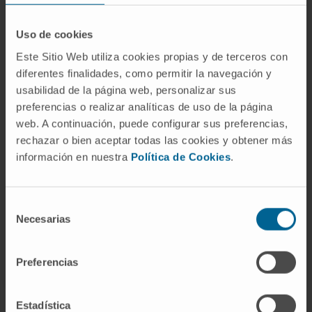
como tratá-la.
Uso de cookies
Consoante o tipo e o grau de ambliopia,
Este Sitio Web utiliza cookies propias y de terceros con
utilizar-se-ão oclusões; ou métodos de
diferentes finalidades, como permitir la navegación y
penalização, se a ambliopia for ligeira ou
usabilidad de la página web, personalizar sus
estiver recuperada, para evitar recidivas.
preferencias o realizar analíticas de uso de la página
web. A continuación, puede configurar sus preferencias,
A penalização poderá ser: ótica, com
rechazar o bien aceptar todas las cookies y obtener más
correções adicionais nos óculos, ou com a
información en nuestra
Política de Cookies
.
interposição de filtros ou vernizes nos óculos
que dificultem a visão do olho dominante.
Selección
Necesarias
de
consentimiento
SOLICITE MAIS INFORMAÇÕES SOBRE O TRATAMENTO
Preferencias
Estadística