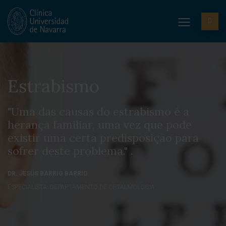
Estrabismo
"Uma das causas do estrabismo é a
herança familiar, uma vez que pode
existir uma certa predisposição para
sofrer deste problema." .
DR. JESÚS BARRIO BARRIO
ESPECIALISTA. DEPARTAMENTO DE OFTALMOLOGIA