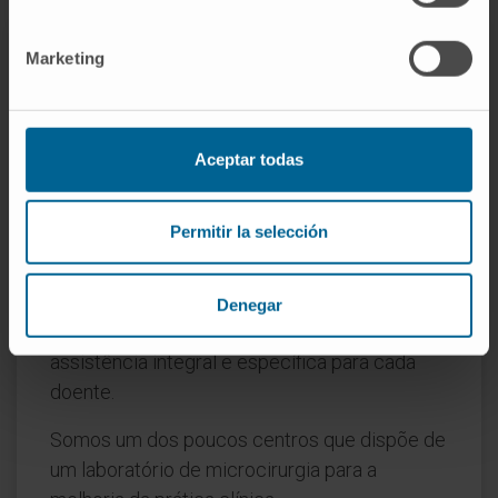
Marketing
O Departamento de
Oftalmologia
da Clínica Universidad de
Navarra
Aceptar todas
Permitir la selección
Dotado da mais recente tecnologia, o
Departamento de Oftalmologia dispõe da
equipa, dos meios técnicos e dos recursos
Denegar
humanos necessários para oferecer uma
assistência integral e específica para cada
doente.
Somos um dos poucos centros que dispõe de
um laboratório de microcirurgia para a