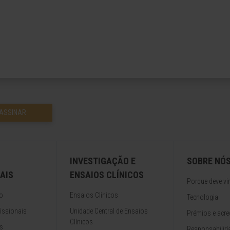
ASSINAR
INVESTIGAÇÃO E
SOBRE NÓ
AIS
ENSAIOS CLÍNICOS
Porque deve vir
o
Ensaios Clínicos
Tecnologia
issionais
Unidade Central de Ensaios
Prémios e acre
Clínicos
s
Responsabilida