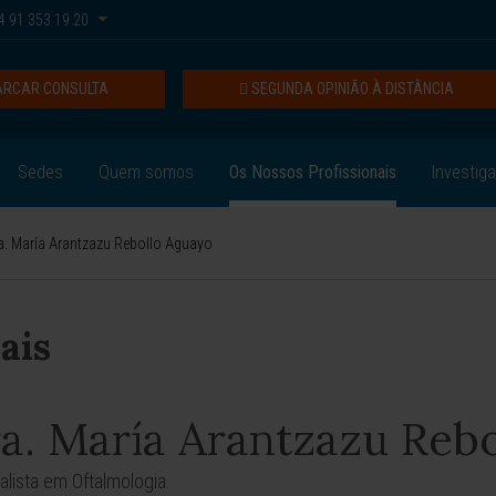
 91 353 19 20
RCAR CONSULTA
SEGUNDA OPINIÃO À DISTÂNCIA
Sedes
Quem somos
Os Nossos Profissionais
Investig
a. María Arantzazu Rebollo Aguayo
ais
a. María Arantzazu Reb
alista em Oftalmologia.