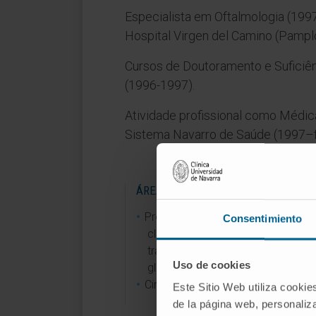
Especialista em Oftalmologia (199
Hospital Virgen del Camino (Pampl
Cursos de Doutoramento e Suficiên
(1996-1997).
Atividade profissional como Médic
Sistema Navarro de Saúde (1997–f
ÁREAS DE INTERESSE
Promoção da qualidade da prátic
Consentimiento
clínica no diagnóstico precoce e 
tratamento médico e cirúrgico do
Uso de cookies
glaucoma.
Cirurgia da catarata.
Este Sitio Web utiliza cookie
de la página web, personaliza