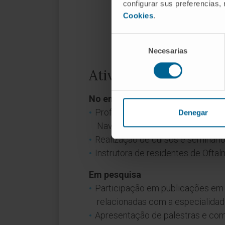
configurar sus preferencias,
Cookies
.
Selección
Necesarias
de
consentimiento
Atividade
No ensino
Professora clínica associada da
Denegar
Navarra (2000-2024).
Realização de cursos e seminário
Instrutora de residentes de Oftal
Em pesquisa
Participação em publicações em re
relacionadas com a especialidad
Apresentação de palestras e co