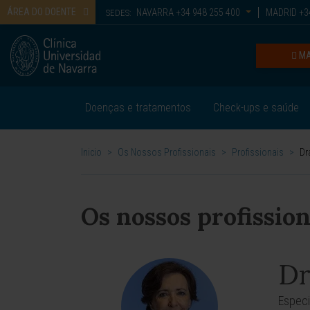
ÁREA DO DOENTE
NAVARRA
+34 948 255 400
MADRID
+34
SEDES:
MA
Doenças e tratamentos
Check-ups e saúde
Inicio
>
Os Nossos Profissionais
>
Profissionais
>
Dr
Os nossos profission
Dr
Especi