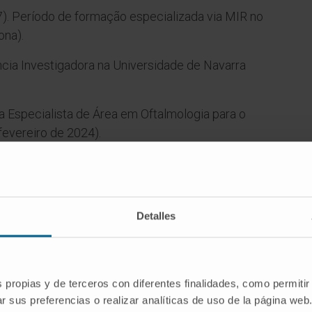
7). Período de formação especializada via MIR no
ona).
cia Investigadora na Universidade de Navarra
a Especialista de Área em Oftalmologia para o
evereiro de 2024).
a
Detalles
no
s propias y de terceros con diferentes finalidades, como permitir
r sus preferencias o realizar analíticas de uso de la página web