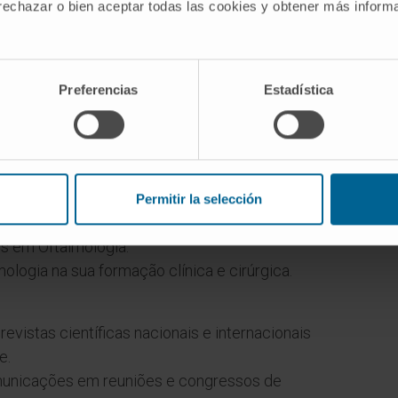
 rechazar o bien aceptar todas las cookies y obtener más infor
Preferencias
Estadística
 Faculdade de Medicina da Universidade de
Permitir la selección
s em Oftalmologia.
mologia na sua formação clínica e cirúrgica.
vistas científicas nacionais e internacionais
e.
municações em reuniões e congressos de