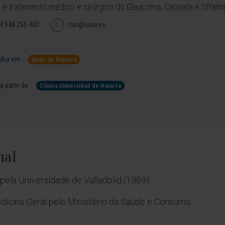
 e tratamento médico e cirúrgico do Glaucoma, Catarata e Oftalmo
4 948 255 400
cun@unav.es
lha em:
Sede de Navarra
 parte de:
Clínica Universidad de Navarra
nal
pela Universidade de Valladolid (1989).
dicina Geral pelo Ministério da Saúde e Consumo