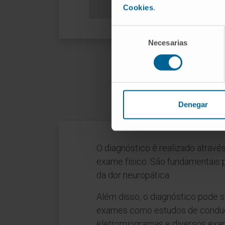
Cookies
.
Selección
Necesarias
de
consentimiento
C
Denegar
O diagnóstico é realizado através 
exame físico. São fundamentais 
da dor neuropática.
Além disso, o diagnóstico pode
exames como estudos de conduç
eletromiogramas e diversos exa