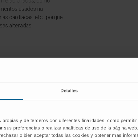
em relacionados, como
amentos usados na
mias cardíacas, etc., porque
as alteradas.
Tem algum destes sintomas?
Detalles
Pode ser necessário realizar uma avaliação da sua dor
s propias y de terceros con diferentes finalidades, como permitir
SOLICITE UMA CONSULTA COM OS NOSSOS ESPECIALISTAS
r sus preferencias o realizar analíticas de uso de la página web
 rechazar o bien aceptar todas las cookies y obtener más infor