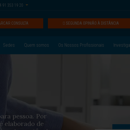
 91 353 19 20
RCAR CONSULTA
SEGUNDA OPINIÃO À DISTÂNCIA
Sedes
Quem somos
Os Nossos Profissionais
Investig
para pessoa. Por
 é elaborado de