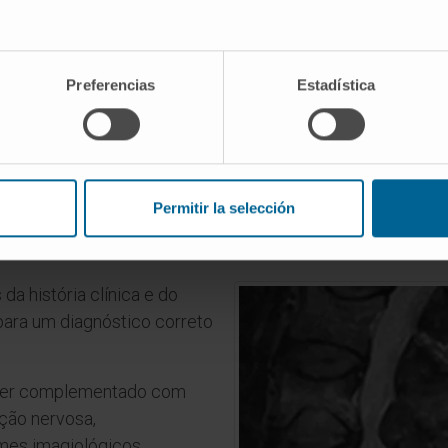
Preferencias
Estadística
omo se diagnostica a causa da do
Permitir la selección
da história clínica e do
para um diagnóstico correto
 ser complementado com
ão nervosa,
mes imagiológicos,