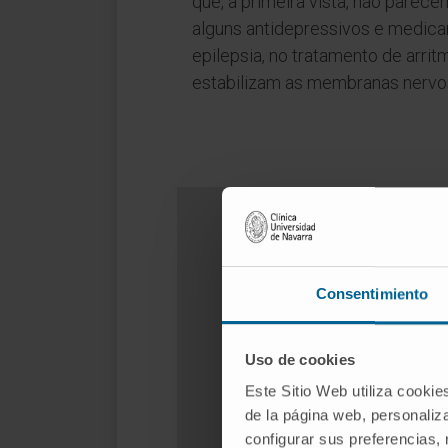
que, à primeira vista, não parec
alguns antidepressivos e medic
epilepsia, no tratamento de arrit
estabilizam as membranas nervos
Consentimiento
Uso de cookies
Este Sitio Web utiliza cookie
de la página web, personaliza
configurar sus preferencias,