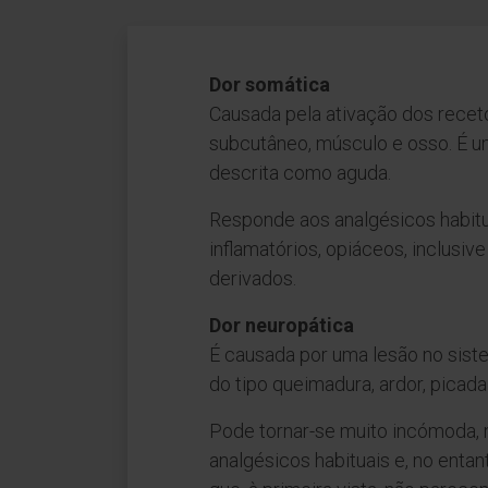
Dor somática
Causada pela ativação dos receto
subcutâneo, músculo e osso. É u
descrita como aguda.
Responde aos analgésicos habituai
inflamatórios, opiáceos, inclusiv
derivados.
Dor neuropática
É causada por uma lesão no sist
do tipo queimadura, ardor, picada
Pode tornar-se muito incómoda,
analgésicos habituais e, no enta