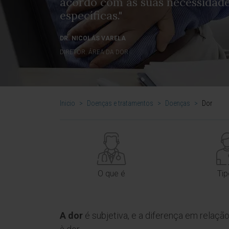
acordo com as suas necessidade
específicas."
DR. NICOLÁS VARELA
DIRETOR. ÁREA DA DOR
Inicio
>
Doenças e tratamentos
>
Doenças
>
Dor
O que é
Ti
A dor
é subjetiva, e a diferença em relaçã