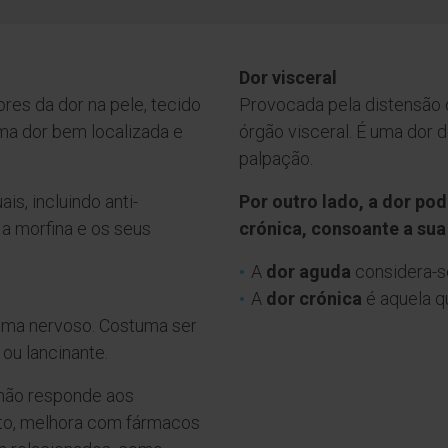
Dor visceral
res da dor na pele, tecido
Provocada pela distensão
ma dor bem localizada e
órgão visceral. É uma dor 
palpação.
s, incluindo anti-
Por outro lado, a dor po
e a morfina e os seus
crónica, consoante a sua
A
dor aguda
considera-s
A
dor crónica
é aquela q
ema nervoso. Costuma ser
 ou lancinante.
 não responde aos
nto, melhora com fármacos