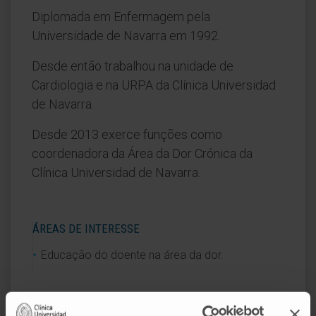
Diplomada em Enfermagem pela
Universidade de Navarra em 1992.
Desde então trabalhou na unidade de
Cardiologia e na URPA da Clínica Universidad
de Navarra.
Desde 2013 exerce funções como
coordenadora da Área da Dor Crónica da
Clínica Universidad de Navarra.
ÁREAS DE INTERESSE
Educação do doente na área da dor.