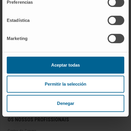
Preferencias
Inscrever-se no nosso boletim
ASSINAR
Estadística
Siga-nos
Marketing
DOENÇAS E TRATAMENTOS
Aceptar todas
Doenças
Procedimentos de diagnóstico
Permitir la selección
Tratamentos
Check-ups e saúde
Denegar
OS NOSSOS PROFISSIONAIS