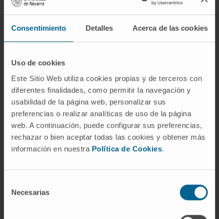
Consentimiento
Detalles
Acerca de las cookies
Atividade
No ensino
Uso de cookies
Docente em cursos dirigidos ao pessoal de
Este Sitio Web utiliza cookies propias y de terceros con
enfermagem da Clínica Universidad de
diferentes finalidades, como permitir la navegación y
Navarra.
usabilidad de la página web, personalizar sus
preferencias o realizar analíticas de uso de la página
web. A continuación, puede configurar sus preferencias,
rechazar o bien aceptar todas las cookies y obtener más
información en nuestra
Política de Cookies
.
Selección
Necesarias
de
consentimiento