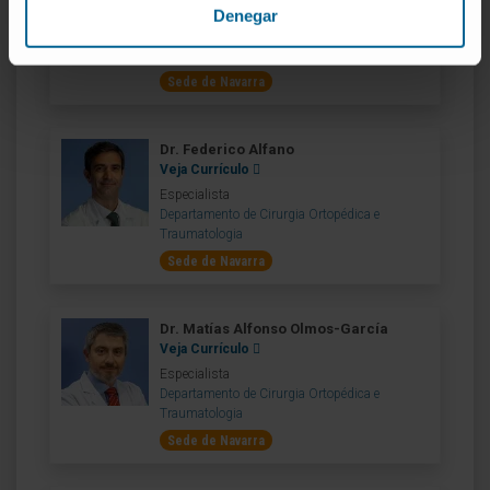
Denegar
Diretor
Departamento de Cirurgia Ortopédica e
Traumatologia
Sede de Navarra
Dr. Federico Alfano
Veja Currículo
Especialista
Departamento de Cirurgia Ortopédica e
Traumatologia
Sede de Navarra
Dr. Matías Alfonso Olmos-García
Veja Currículo
Especialista
Departamento de Cirurgia Ortopédica e
Traumatologia
Sede de Navarra