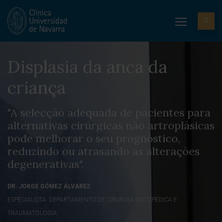
Displasia da anca da
criança
"A selecção adequada de pacientes para
alternativas cirúrgicas não artroplásicas
pode melhorar o seu prognóstico,
reduzindo ou atrasando as alterações
degenerativas".
DR. JORGE GÓMEZ ÁLVAREZ
ESPECIALISTA. DEPARTAMENTO DE CIRURGIA ORTOPÉDICA E
TRAUMATOLOGIA