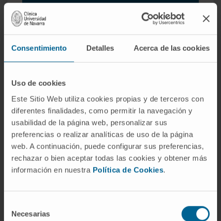
A nossa equipa de
Consentimiento
Detalles
Acerca de las cookies
profissionais
Uso de cookies
Este Sitio Web utiliza cookies propias y de terceros con
Dr. Andrés Valentí Azcárate
diferentes finalidades, como permitir la navegación y
Veja Currículo
usabilidad de la página web, personalizar sus
Diretor
preferencias o realizar analíticas de uso de la página
Departamento de Cirurgia Ortopédica e
web. A continuación, puede configurar sus preferencias,
Traumatologia
rechazar o bien aceptar todas las cookies y obtener más
Sede de Navarra
información en nuestra
Política de Cookies
.
Dr. Federico Alfano
Veja Currículo
Selección
Especialista
Necesarias
de
Departamento de Cirurgia Ortopédica e