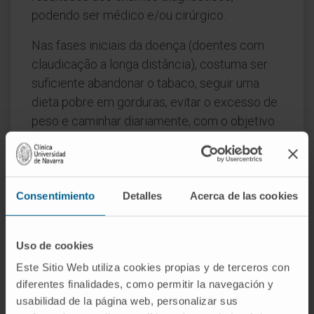
podendo ser médico e/ou cirúrgico.
Nas fases iniciais da doença (doentes com
claudicação a longa distância), costuma ser
suficiente abandonar o tabaco, seguir uma
dieta pobre em gorduras, evitar o excesso de
peso e caminhar diariamente, com o objetivo
de favorecer o desenvolvimento de pequenos
vasos colaterais, bem como controlar
adequadamente a tensão arterial e a diabetes,
se existirem.
Consentimiento
Detalles
Acerca de las cookies
Estas medidas gerais constituem a parte mais
importante do tratamento, mas, além disso, é
Uso de cookies
necessária a utilização de fármacos; os mais
Este Sitio Web utiliza cookies propias y de terceros con
eficazes são os agentes hemorreológicos e
diferentes finalidades, como permitir la navegación y
usabilidad de la página web, personalizar sus
os antiagregantes plaquetários.