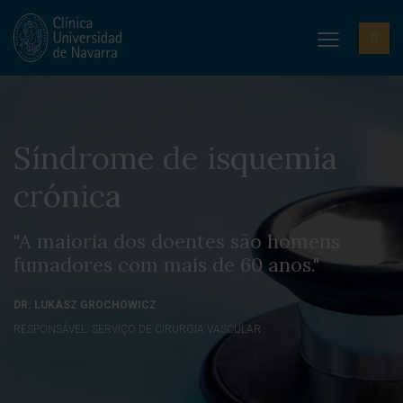
Síndrome de isquemia
crónica
"A maioria dos doentes são homens
fumadores com mais de 60 anos."
DR. LUKASZ GROCHOWICZ
RESPONSÁVEL. SERVIÇO DE CIRURGIA VASCULAR