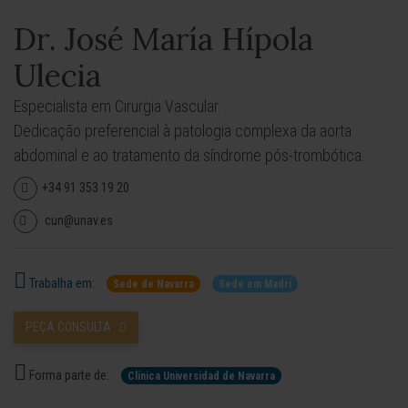
Dr. José María Hípola
Ulecia
Especialista em Cirurgia Vascular.
Dedicação preferencial à patologia complexa da aorta
abdominal e ao tratamento da síndrome pós-trombótica.
+34 91 353 19 20
cun@unav.es
Trabalha em:
Sede de Navarra
Sede em Madri
PEÇA CONSULTA
Forma parte de:
Clínica Universidad de Navarra