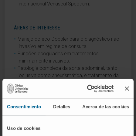
internacional Venaseal Spectrum.
ÁREAS DE INTERESSE
Manejo do eco-Doppler para o diagnóstico não
invasivo em regime de consulta.
Punções ecoguiadas em tratamentos
minimamente invasivos.
Patologia complexa da aorta abdominal, tanto
oclusiva como aneurismática, e tratamento da
síndrome pós-trombótica através de
recanalizações do setor ílio-cavo.
Consentimiento
Detalles
Acerca de las cookies
Uso de cookies