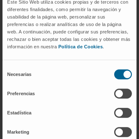
Atividade
Este Sitio Web utiliza cookies propias y de terceros con
diferentes finalidades, como permitir la navegación y
usabilidad de la página web, personalizar sus
No ensino
preferencias o realizar analíticas de uso de la página
Professor de mestrado em flebologia na
web. A continuación, puede configurar sus preferencias,
Universidade Europeia em 2021.
rechazar o bien aceptar todas las cookies y obtener más
información en nuestra
Política de Cookies
.
Em pesquisa
Autor do livro "Procedimentos vasculares.
Técnicas diagnósticas e terapêuticas."
Selección
Atualizações bibliográficas. Ed. 2021.
Necesarias
de
Apresentou mais de 30 comunicações orais
consentimiento
e escritas em congressos nacionais e
Preferencias
internacionais relacionados com a sua
especialidade.
Estadística
Marketing