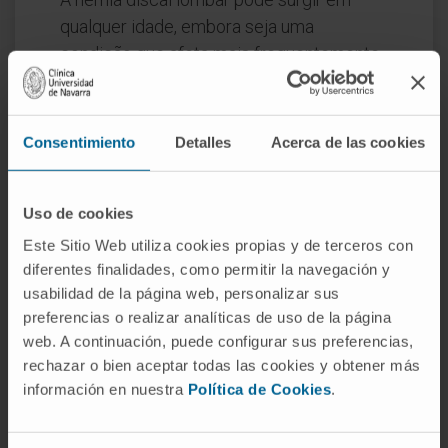
qualquer idade, embora seja uma
condição que afeta mais frequentemente
pessoas entre os 30 e os 50 anos.
Assim, tem um impacto económico
Consentimiento
Detalles
Acerca de las cookies
significativo na população em geral, uma
vez que se trata de indivíduos em plena
atividade laboral.
Uso de cookies
Este Sitio Web utiliza cookies propias y de terceros con
diferentes finalidades, como permitir la navegación y
Qual é o prognóstico da hérnia
usabilidad de la página web, personalizar sus
discal?
preferencias o realizar analíticas de uso de la página
web. A continuación, puede configurar sus preferencias,
Se a indicação for correta e a técnica de
rechazar o bien aceptar todas las cookies y obtener más
cirurgia discal for realizada
información en nuestra
Política de Cookies
.
cuidadosamente, obtêm-se taxas de
sucesso superiores a 85–90%.