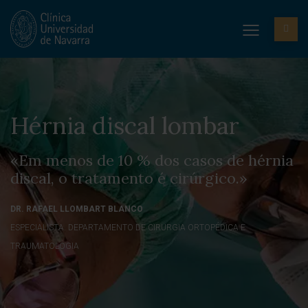
Hérnia discal lombar
«Em menos de 10 % dos casos de hérnia
discal, o tratamento é cirúrgico.»
DR. RAFAEL LLOMBART BLANCO
ESPECIALISTA. DEPARTAMENTO DE CIRURGIA ORTOPÉDICA E
TRAUMATOLOGIA