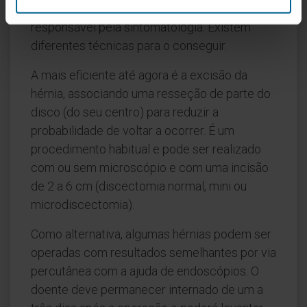
objetivo libertar a raiz nervosa comprimida,
responsável pela sintomatologia. Existem
diferentes técnicas para o conseguir.
A mais eficiente até agora é a excisão da
hérnia, associando uma resseção de parte do
disco (do seu centro) para reduzir a
probabilidade de voltar a ocorrer. É um
procedimento habitual e pode ser realizado
com ou sem microscópio e com uma incisão
de 2 a 6 cm (discectomia normal, mini ou
microdiscectomia).
Como alternativa, algumas hérnias podem ser
operadas com resultados semelhantes por via
percutânea com a ajuda de endoscópios. O
doente deve permanecer internado de um a