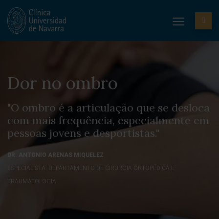
Dor no ombro
"O ombro é a articulação que se desloca
com mais frequência, especialmente em
pessoas jovens e desportistas."
DR. ANTONIO ARENAS MIQUELEZ
ESPECIALISTA. DEPARTAMENTO DE CIRURGIA ORTOPÉDICA E
TRAUMATOLOGIA