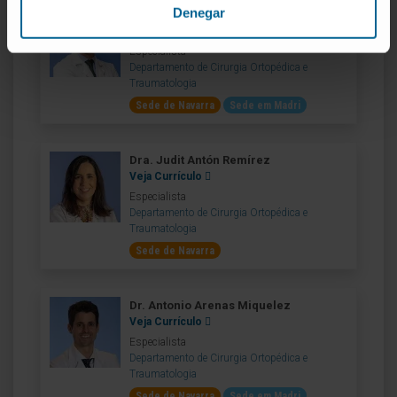
Denegar
Dr. Alejandro Almoguera Martínez
Veja Currículo
Especialista
Departamento de Cirurgia Ortopédica e
Traumatologia
Sede de Navarra
Sede em Madri
Dra. Judit Antón Remírez
Veja Currículo
Especialista
Departamento de Cirurgia Ortopédica e
Traumatologia
Sede de Navarra
Dr. Antonio Arenas Miquelez
Veja Currículo
Especialista
Departamento de Cirurgia Ortopédica e
Traumatologia
Sede de Navarra
Sede em Madri