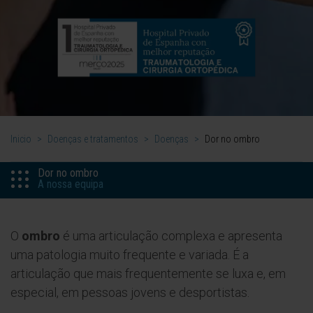
Inicio
>
Doenças e tratamentos
>
Doenças
>
Dor no ombro
Dor no ombro
A nossa equipa
O
ombro
é uma articulação complexa e apresenta
uma patologia muito frequente e variada. É a
articulação que mais frequentemente se luxa e, em
especial, em pessoas jovens e desportistas.