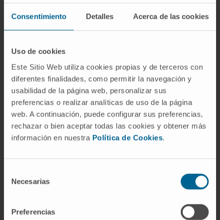
Fluidoterapia e Alterações no Equilíbrio
Hidroeletrolítico e do Ácido-Base.
Consentimiento
Detalles
Acerca de las cookies
Universidade de Navarra. Desde o ano letivo
2022/23, em vigor.
Uso de cookies
Docência prática a alunos da Faculdade de
Este Sitio Web utiliza cookies propias y de terceros con
Medicina da Universidade de Navarra,
diferentes finalidades, como permitir la navegación y
correspondente à unidade curricular de
usabilidad de la página web, personalizar sus
preferencias o realizar analíticas de uso de la página
Rotação em Atenção Primária. Desde o ano
web. A continuación, puede configurar sus preferencias,
letivo 2022/23, em vigor.
rechazar o bien aceptar todas las cookies y obtener más
Professora colaboradora da Faculdade de
información en nuestra
Política de Cookies
.
Medicina da Universidade de Navarra.
Nomeação em 18 de julho de 2018.
Selección
Necesarias
de
Professora associada da Escola de
consentimiento
Enfermagem. Universidade Francisco de
Vitoria. Unidade curricular FISIOPATOLOGIA
Preferencias