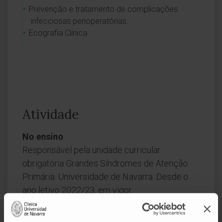
Prevenção e tratamento de complicações
infecciosas perioperatórias.
Ecografia Clínica.
Atividade
No ensino
Responsável pela unidade curricular
obrigatória Grandes Síndromes de Atenção
Primária. Universidade de Navarra. Desde o
ano letivo 2022/23, em vigor.
Responsável pela unidade curricular optativa