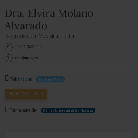
Dra. Elvira Molano
Alvarado
Especialista em Medicina Interna
+34 91 353 19 20
cun@unav.es
Trabalha em:
Sede em Madri
PEÇA CONSULTA
Forma parte de:
Clínica Universidad de Navarra