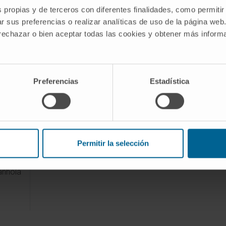
s propias y de terceros con diferentes finalidades, como permitir
tria
r sus preferencias o realizar analíticas de uso de la página web
ores
 rechazar o bien aceptar todas las cookies y obtener más infor
NI
g
Preferencias
Estadística
e
OST).
GAL-
Permitir la selección
tion.
anhola