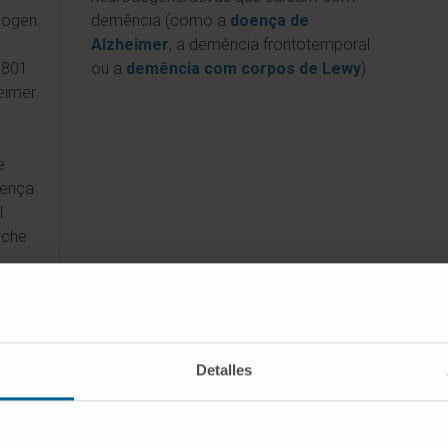
iogen.
demência (como a
doença de
Alzheimer
, a demência frontotemporal
-801
ou a
demência com corpos de Lewy
).
eimer
e
oença
l
oche
e
eimer
. F.
Detalles
 da