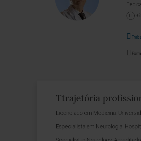
Dedica
+3
Traba
Forma
Ttrajetória profissio
Licenciado em Medicina. Universi
Especialista em Neurologia. Hospi
Specialist in Neurology. Acreditado