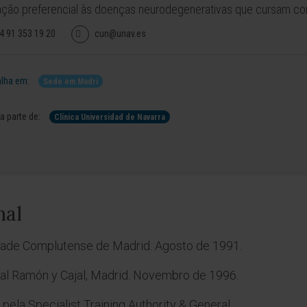
ção preferencial às doenças neurodegenerativas que cursam co
4 91 353 19 20
cun@unav.es
lha em:
Sede em Madri
 parte de:
Clínica Universidad de Navarra
nal
dade Complutense de Madrid. Agosto de 1991.
tal Ramón y Cajal, Madrid. Novembro de 1996.
 pela Specialist Training Authority & General