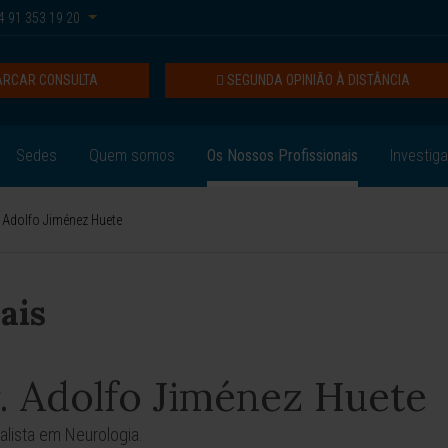
 91 353 19 20
RCAR CONSULTA
SEGUNDA OPINIÃO À DISTÂNCIA
Sedes
Quem somos
Os Nossos Profissionais
Investig
. Adolfo Jiménez Huete
ais
. Adolfo Jiménez Huete
alista em Neurologia.