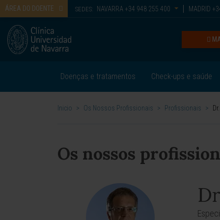
ÁREA DO DOENTE
NAVARRA
+34 948 255 400
MADRID
+34
SEDES:
MA
Doenças e tratamentos
Check-ups e saúde
Inicio
>
Os Nossos Profissionais
>
Profissionais
>
Dr
Os nossos profission
Dr
Especi