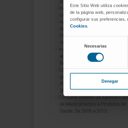
(ENFORCE). Teva. 2017.
Este Sitio Web utiliza cookie
Investigador de estudos de volume
de la página web, personaliza
cerebral automatizada e marcad
configurar sus preferencias,
neuropsicológicos na doença de
Cookies
.
Alzheimer incluídos no projeto AD
(Alzheimer's Disease Neuroimagin
Selección
Initiative). Desde 2016.
Necesarias
de
Investigador principal do ensaio d
consentimiento
alteplase no ictus agudo (SITS-M
Boehringer Ingelheim. 2003.
Co-investigador do ensaio de
galantamina na demência mista (
Denegar
INT-17). Janssen Research Founda
2001.
Consultor externo da Agência Esp
de Medicamentos e Produtos de
Saúde. De 2009 a 2015.