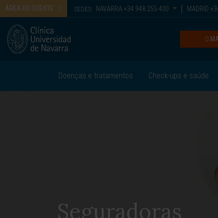
ÁREA DO DOENTE
NAVARRA
+34 948 255 400
MADRID
+34
SEDES:
MA
Doenças e tratamentos
Check-ups e saúde
Seguradoras