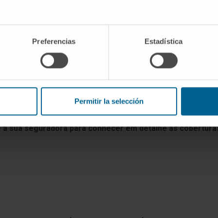
VISITE O SEU SITE
Preferencias
Estadística
Permitir la selección
Navarra varia de umas seguradoras para outras, bem como
convencionadas.
 a sua seguradora para conhecer em detalhe as coberturas 