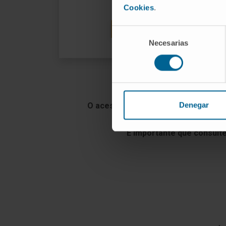
Cookies
.
VISITE O SEU SITE
Selección
Necesarias
de
consentimiento
Denegar
O acesso à Clínica Universidad de 
É importante que consulte