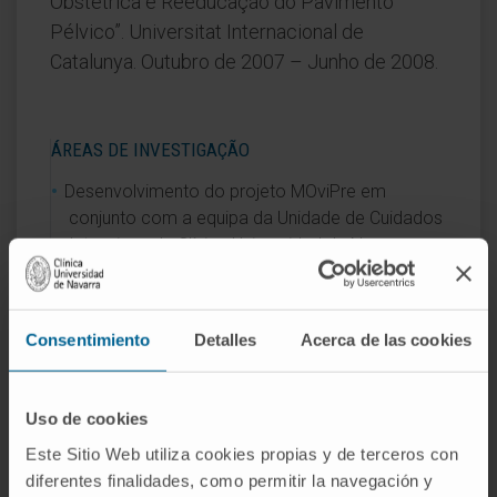
Obstétrica e Reeducação do Pavimento
Pélvico”. Universitat Internacional de
Catalunya. Outubro de 2007 – Junho de 2008.
ÁREAS DE INVESTIGAÇÃO
Desenvolvimento do projeto MOviPre em
conjunto com a equipa da Unidade de Cuidados
Intensivos da Clínica Universidad de Navarra
(2017).
Consentimiento
Detalles
Acerca de las cookies
ÁREAS DE INTERESSE
Traumatologia
Uso de cookies
Ginecologia
Este Sitio Web utiliza cookies propias y de terceros con
diferentes finalidades, como permitir la navegación y