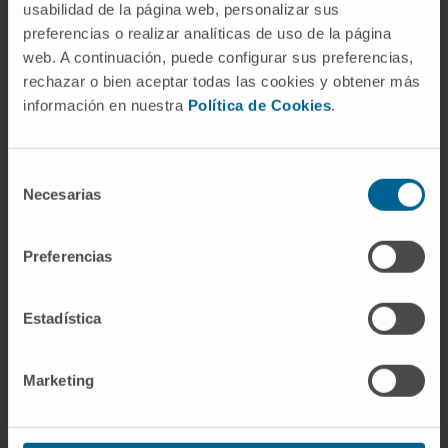
usabilidad de la página web, personalizar sus
preferencias o realizar analíticas de uso de la página
web. A continuación, puede configurar sus preferencias,
rechazar o bien aceptar todas las cookies y obtener más
Atividade
información en nuestra
Política de Cookies
.
No ensino
Professora associada da disciplina de
Selección
Necesarias
Traumatologia na Universidade de Navarra,
de
consentimiento
Faculdade de Medicina, 3.º ano (2015–
2020).
Preferencias
Estadística
Marketing